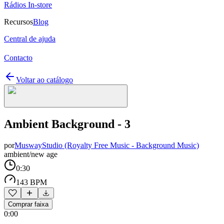
Rádios In-store
Recursos
Blog
Central de ajuda
Contacto
Voltar ao catálogo
Ambient Background - 3
por
MuswayStudio (Royalty Free Music - Background Music)
ambient/new age
0:30
143 BPM
Comprar faixa
0:00