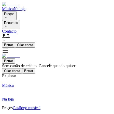
Música
Na loja
Preços
Recursos
Contacto
🇵🇹
Entrar
Criar conta
Entrar
Sem cartão de crédito. Cancele quando quiser.
Criar conta
Entrar
Explorar
Música
Na loja
Preços
Catálogo musical