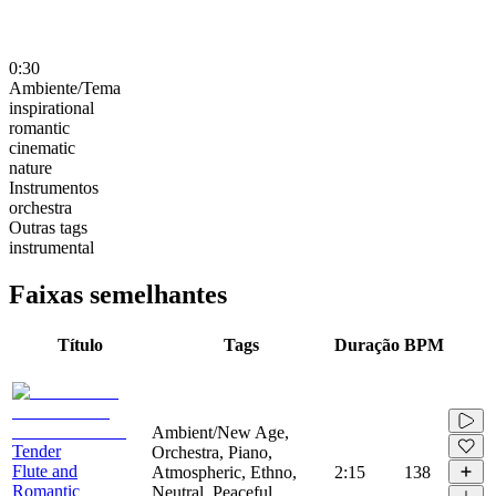
0:30
Ambiente/Tema
inspirational
romantic
cinematic
nature
Instrumentos
orchestra
Outras tags
instrumental
Faixas semelhantes
Título
Tags
Duração
BPM
Ambient/New Age,
Tender
Orchestra, Piano,
Flute and
Atmospheric, Ethno,
2:15
138
Romantic
Neutral, Peaceful,