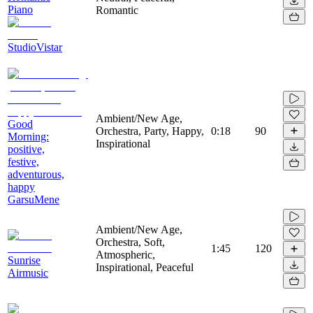
Piano
Romantic
StudioVistar
Ambient/New Age,
Good
Orchestra, Party, Happy,
0:18
90
Morning:
Inspirational
positive,
festive,
adventurous,
happy
GarsuMene
Ambient/New Age,
Orchestra, Soft,
1:45
120
Atmospheric,
Sunrise
Inspirational, Peaceful
Airmusic