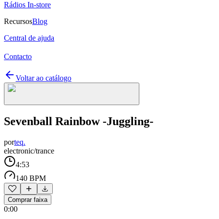
Rádios In-store
Recursos
Blog
Central de ajuda
Contacto
Voltar ao catálogo
Sevenball Rainbow -Juggling-
por
teq.
electronic/trance
4:53
140 BPM
Comprar faixa
0:00