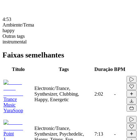
4:53
Ambiente/Tema
happy
Outras tags
instrumental
Faixas semelhantes
Título
Tags
Duração
BPM
Electronic/Trance,
Synthesizer, Clubbing,
2:02
-
Trance
Happy, Energetic
Music
YuraSoop
Electronic/Trance,
Point
Synthesizer, Psychedelic,
7:13
-
1
Happy, Trippy, Fun