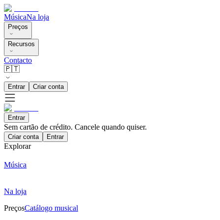
Música
Na loja
Preços
Recursos
Contacto
🇵🇹
Entrar
Criar conta
Entrar
Sem cartão de crédito. Cancele quando quiser.
Criar conta
Entrar
Explorar
Música
Na loja
Preços
Catálogo musical