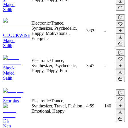
Majed
Salih
Electronic/Trance,
Synthesizer, Psychedelic,
3:33
-
Happy, Motivational,
CLOCKWISE
Energetic
Majed
Salih
Electronic/Trance,
Synthesizer, Psychedelic,
3:47
-
Shock
Happy, Trippy, Fun
Majed
Salih
Scorpius
Electronic/Trance,
Synthesizer, Travel, Fashion,
4:59
140
Emotional, Happy
Dj-
Nen