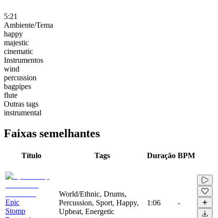
5:21
Ambiente/Tema
happy
majestic
cinematic
Instrumentos
wind
percussion
bagpipes
flute
Outras tags
instrumental
Faixas semelhantes
Título
Tags
Duração
BPM
World/Ethnic, Drums,
Epic
Percussion, Sport, Happy,
1:06
-
Stomp
Upbeat, Energetic