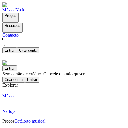
Música
Na loja
Preços
Recursos
Contacto
🇵🇹
Entrar
Criar conta
Entrar
Sem cartão de crédito. Cancele quando quiser.
Criar conta
Entrar
Explorar
Música
Na loja
Preços
Catálogo musical