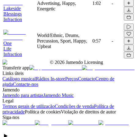
Advertising, Happy,
1:02
-
Lakeside
Energetic
Blessings
Infraction
World/Ethnic, Drums,
Percussion, Sport, Happy,
0:57
-
One
Upbeat
Life
Infraction
©
2026
Jamendo Licensing
Transferir app
Links úteis
Catálogo musical
Rádios In-store
Preços
Contacto
Centro de
ajuda
Contacte-nos
Jamendo
Jamendo para artistas
Jamendo Music
Legal
Termos gerais de utilização
Condições de venda
Política de
privacidade
Política de cookies
Violação de direitos de autor
Siga-nos