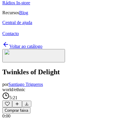
Rádios In-store
Recursos
Blog
Central de ajuda
Contacto
Voltar ao catálogo
Twinkles of Delight
por
Santiago Trigueros
world/ethnic
5:21
Comprar faixa
0:00