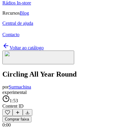
Rádios In-store
Recursos
Blog
Central de ajuda
Contacto
Voltar ao catálogo
Circling All Year Round
por
Surmachina
experimental
1:53
Content ID
Comprar faixa
0:00