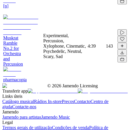
[n]
Experimental,
Muskrat
Percussion,
Ramble
Xylophone, Cinematic,
4:39
143
No.2 for
Psychedelic, Neutral,
Orchestra
Scary, Sad
and
Percussion
pharmacopia
©
2026
Jamendo Licensing
Transferir app
Links úteis
Catálogo musical
Rádios In-store
Preços
Contacto
Centro de
ajuda
Contacte-nos
Jamendo
Jamendo para artistas
Jamendo Music
Legal
Termos gerais de utilização
Condições de venda
Política de