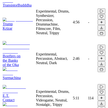
TransistorBudddha
Experimental, Drums,
Synthesizer,
Percussion,
4:56
-
Trump
Drummachine,
Krizar
Filmscore, Film,
Neutral, Trippy
Experimental,
Bonfires on
Percussion, Abstract,
2:46
-
the Banks
Neutral, Dark
of the Oka
Surmachina
Experimental, Drums,
E.T.
Percussion,
5:11
114
Contact
Videogame, Neutral,
Nostalgic, Trippy