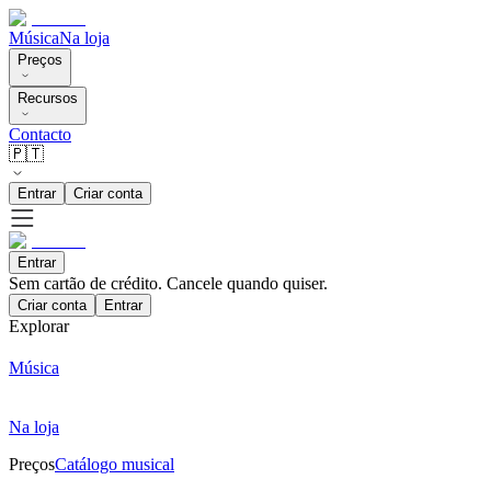
Música
Na loja
Preços
Recursos
Contacto
🇵🇹
Entrar
Criar conta
Entrar
Sem cartão de crédito. Cancele quando quiser.
Criar conta
Entrar
Explorar
Música
Na loja
Preços
Catálogo musical