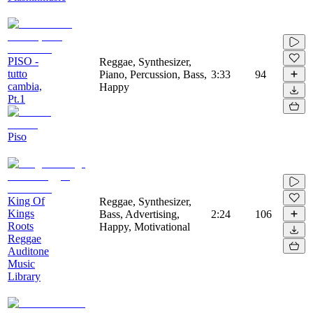
PISO -
Reggae, Synthesizer,
tutto
Piano, Percussion, Bass,
3:33
94
cambia,
Happy
Pt.1
Piso
King Of
Reggae, Synthesizer,
Kings
Bass, Advertising,
2:24
106
Roots
Happy, Motivational
Reggae
Auditone
Music
Library