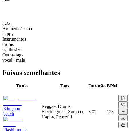
3:22
Ambiente/Tema
happy
Instrumentos
drums
synthesizer
Outras tags
vocal - male
Faixas semelhantes
Título
Tags
Duração
BPM
Reggae, Drums,
Kingston
Electricguitar, Summer,
3:05
128
beach
Happy, Peaceful
Flashinmusic