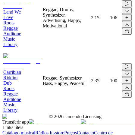
Reggae, Drums,
Land We
Synthesizer,
Love
2:15
106
Advertising, Happy,
Roots
Motivational
Reggae
Auditone
Music
Library
Carribian
Riddim
Reggae, Synthesizer,
2:35
100
Dub
Bass, Happy, Peaceful
Roots
Reggae
Auditone
Music
Library
©
2026
Jamendo Licensing
Transferir app
Links úteis
Catálogo musical
Rádios In-store
Preços
Contacto
Centro de