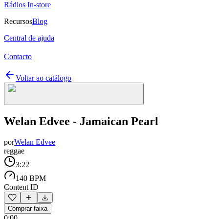
Rádios In-store
Recursos
Blog
Central de ajuda
Contacto
Voltar ao catálogo
Welan Edvee - Jamaican Pearl
por
Welan Edvee
reggae
3:22
140 BPM
Content ID
Comprar faixa
0:00