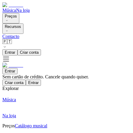
Música
Na loja
Preços
Recursos
Contacto
🇵🇹
Entrar
Criar conta
Entrar
Sem cartão de crédito. Cancele quando quiser.
Criar conta
Entrar
Explorar
Música
Na loja
Preços
Catálogo musical