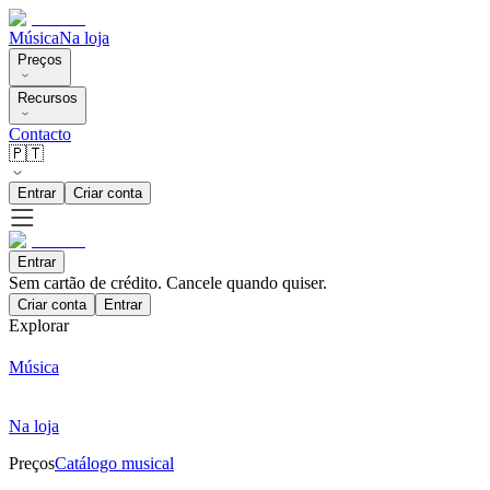
Música
Na loja
Preços
Recursos
Contacto
🇵🇹
Entrar
Criar conta
Entrar
Sem cartão de crédito. Cancele quando quiser.
Criar conta
Entrar
Explorar
Música
Na loja
Preços
Catálogo musical