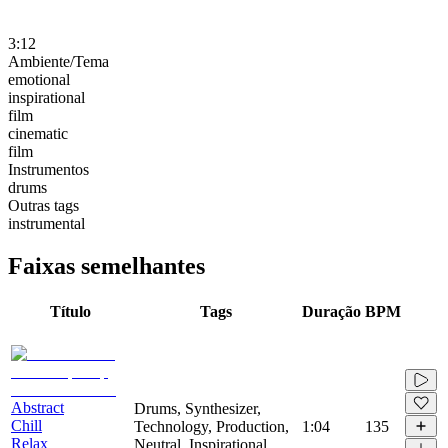
3:12
Ambiente/Tema
emotional
inspirational
film
cinematic
film
Instrumentos
drums
Outras tags
instrumental
Faixas semelhantes
Título
Tags
Duração
BPM
Abstract
Drums, Synthesizer,
Chill
Technology, Production,
1:04
135
Relax
Neutral, Inspirational