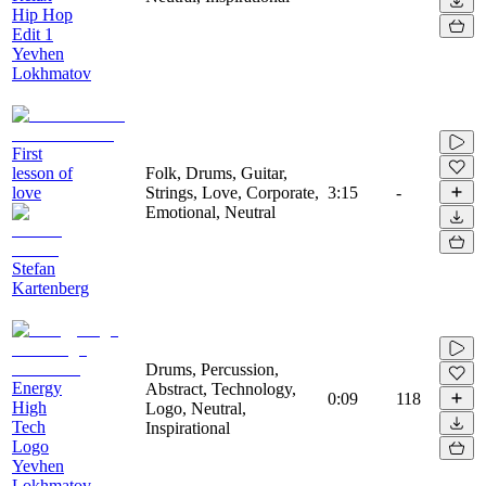
Hip Hop
Edit 1
Yevhen
Lokhmatov
First
lesson of
Folk, Drums, Guitar,
love
Strings, Love, Corporate,
3:15
-
Emotional, Neutral
Stefan
Kartenberg
Drums, Percussion,
Energy
Abstract, Technology,
0:09
118
High
Logo, Neutral,
Tech
Inspirational
Logo
Yevhen
Lokhmatov