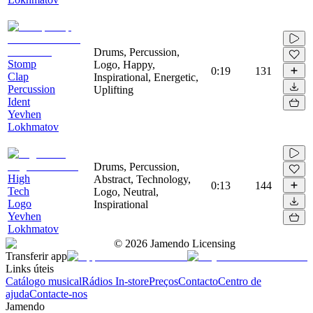
Drums, Percussion,
Stomp
Logo, Happy,
0:19
131
Clap
Inspirational, Energetic,
Percussion
Uplifting
Ident
Yevhen
Lokhmatov
Drums, Percussion,
High
Abstract, Technology,
0:13
144
Tech
Logo, Neutral,
Logo
Inspirational
Yevhen
Lokhmatov
©
2026
Jamendo Licensing
Transferir app
Links úteis
Catálogo musical
Rádios In-store
Preços
Contacto
Centro de
ajuda
Contacte-nos
Jamendo