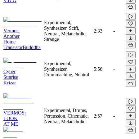
V.D.G
Experimental,
Synthesizer, Scifi,
Vermos:
2:33
-
Neutral, Melancholic,
Another
Strange
Home
TransistorBudddha
Experimental,
Synthesizer,
5:56
-
Cyber
Drummachine, Neutral
Sunrise
Krizar
Experimental, Drums,
VERMOS:
Percussion, Cinematic,
2:57
-
LOOK
Neutral, Melancholic
AT ME