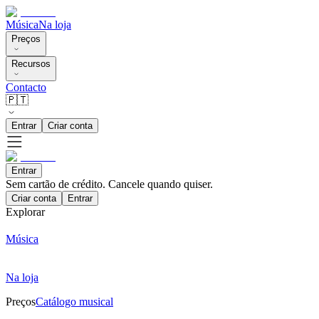
Música
Na loja
Preços
Recursos
Contacto
🇵🇹
Entrar
Criar conta
Entrar
Sem cartão de crédito. Cancele quando quiser.
Criar conta
Entrar
Explorar
Música
Na loja
Preços
Catálogo musical