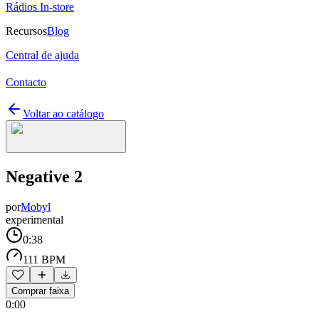
Rádios In-store
Recursos
Blog
Central de ajuda
Contacto
Voltar ao catálogo
Negative 2
por
Mobyl
experimental
0:38
111 BPM
Comprar faixa
0:00