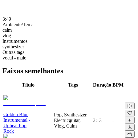
3:49
Ambiente/Tema
calm
vlog
Instrumentos
synthesizer
Outras tags
vocal - male
Faixas semelhantes
Título
Tags
Duração
BPM
Golden Blur
Pop, Synthesizer,
Instrumental -
Electricguitar,
3:13
-
Upbeat Pop
Vlog, Calm
Rock