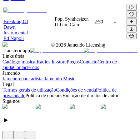
Pop, Synthesizer,
Breaking Of
2:50
-
Urban, Calm
Dawn
Instrumental
Ed Napoli
©
2026
Jamendo Licensing
Transferir app
Links úteis
Catálogo musical
Rádios In-store
Preços
Contacto
Centro de
ajuda
Contacte-nos
Jamendo
Jamendo para artistas
Jamendo Music
Legal
Termos gerais de utilização
Condições de venda
Política de
privacidade
Política de cookies
Violação de direitos de autor
Siga-nos