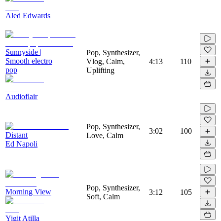
Aled Edwards
Sunnyside |
Pop, Synthesizer,
Smooth electro
Vlog, Calm,
4:13
110
pop
Uplifting
Audioflair
Pop, Synthesizer,
3:02
100
Distant
Love, Calm
Ed Napoli
Pop, Synthesizer,
Morning View
3:12
105
Soft, Calm
Yigit Atilla