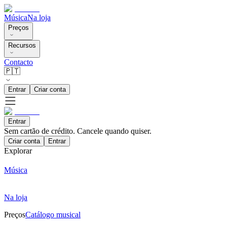
Música
Na loja
Preços
Recursos
Contacto
🇵🇹
Entrar
Criar conta
Entrar
Sem cartão de crédito. Cancele quando quiser.
Criar conta
Entrar
Explorar
Música
Na loja
Preços
Catálogo musical