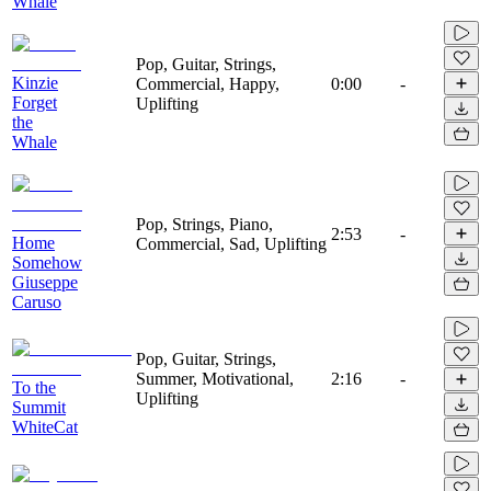
Whale
Pop, Guitar, Strings,
Kinzie
Commercial, Happy,
0:00
-
Forget
Uplifting
the
Whale
Pop, Strings, Piano,
2:53
-
Home
Commercial, Sad, Uplifting
Somehow
Giuseppe
Caruso
Pop, Guitar, Strings,
Summer, Motivational,
2:16
-
To the
Uplifting
Summit
WhiteCat