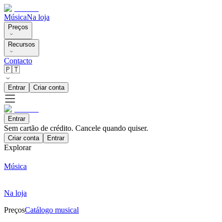
Música
Na loja
Preços
Recursos
Contacto
🇵🇹
Entrar
Criar conta
Entrar
Sem cartão de crédito. Cancele quando quiser.
Criar conta
Entrar
Explorar
Música
Na loja
Preços
Catálogo musical