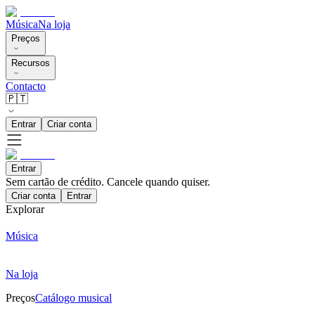
Música
Na loja
Preços
Recursos
Contacto
🇵🇹
Entrar
Criar conta
Entrar
Sem cartão de crédito. Cancele quando quiser.
Criar conta
Entrar
Explorar
Música
Na loja
Preços
Catálogo musical