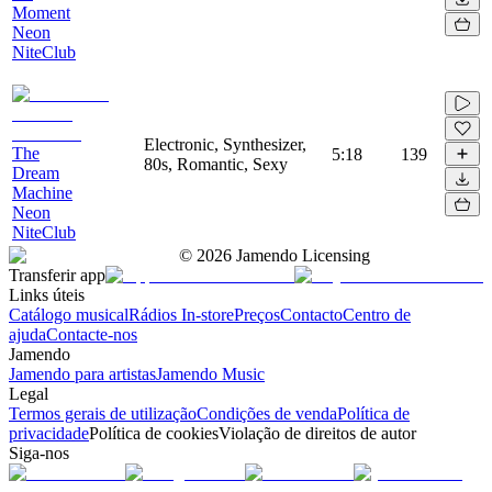
Moment
Neon
NiteClub
Electronic, Synthesizer,
The
5:18
139
80s, Romantic, Sexy
Dream
Machine
Neon
NiteClub
©
2026
Jamendo Licensing
Transferir app
Links úteis
Catálogo musical
Rádios In-store
Preços
Contacto
Centro de
ajuda
Contacte-nos
Jamendo
Jamendo para artistas
Jamendo Music
Legal
Termos gerais de utilização
Condições de venda
Política de
privacidade
Política de cookies
Violação de direitos de autor
Siga-nos