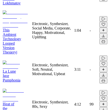
Lokhmatov
Electronic, Synthesizer,
Social Media, Corporate,
This
1:04
-
Happy, Motivational,
Ambient
Uplifting
Technology
Looped
Version
Thesieryj
Electronic, Synthesizer,
Soft, Neutral,
3:11
-
La Lune
Motivational, Upbeat
Igor
Pumphonia
Electronic, Synthesizer,
Heat of
4:12
99
80s, Sexy
the