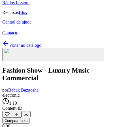
Rádios In-store
Recursos
Blog
Central de ajuda
Contacto
Voltar ao catálogo
Fashion Show - Luxury Music -
Commercial
por
Babak Bazgosha
electronic
1:10
Content ID
Comprar faixa
0:00