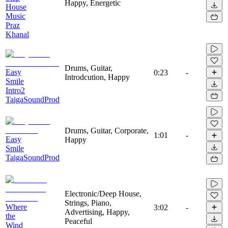
Happy, Energetic
House
Music
Praz
Khanal
Drums, Guitar,
Easy
0:23
-
Introdcution, Happy
Smile
Intro2
TaigaSoundProd
Drums, Guitar, Corporate,
1:01
-
Easy
Happy
Smile
TaigaSoundProd
Electronic/Deep House,
Strings, Piano,
Where
3:02
-
Advertising, Happy,
the
Peaceful
Wind