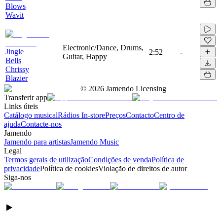
Blows
Wavit
Electronic/Dance, Drums,
Jingle
2:52
-
Guitar, Happy
Bells
Chrissy
Blazier
©
2026
Jamendo Licensing
Transferir app
Links úteis
Catálogo musical
Rádios In-store
Preços
Contacto
Centro de
ajuda
Contacte-nos
Jamendo
Jamendo para artistas
Jamendo Music
Legal
Termos gerais de utilização
Condições de venda
Política de
privacidade
Política de cookies
Violação de direitos de autor
Siga-nos