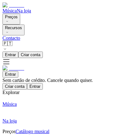
Música
Na loja
Preços
Recursos
Contacto
🇵🇹
Entrar
Criar conta
Entrar
Sem cartão de crédito. Cancele quando quiser.
Criar conta
Entrar
Explorar
Música
Na loja
Preços
Catálogo musical