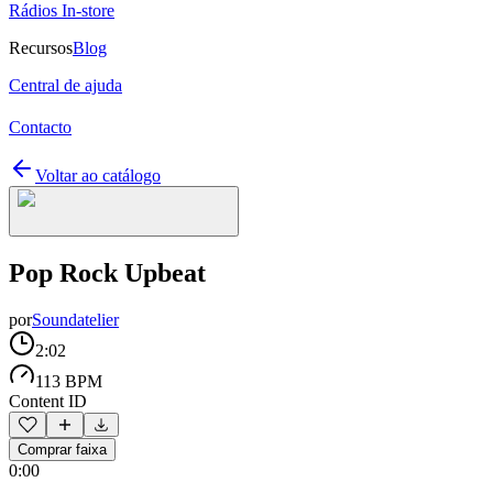
Rádios In-store
Recursos
Blog
Central de ajuda
Contacto
Voltar ao catálogo
Pop Rock Upbeat
por
Soundatelier
2:02
113 BPM
Content ID
Comprar faixa
0:00