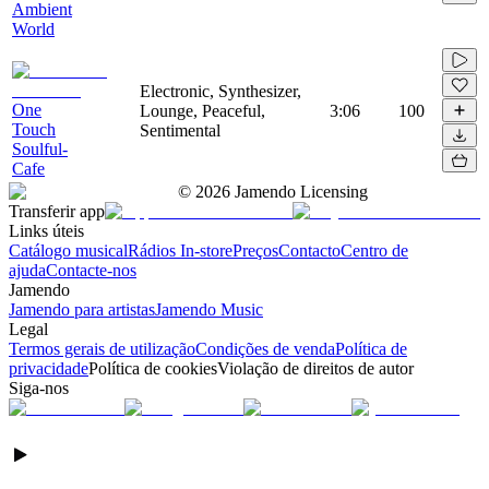
Ambient
World
Electronic, Synthesizer,
One
Lounge, Peaceful,
3:06
100
Touch
Sentimental
Soulful-
Cafe
©
2026
Jamendo Licensing
Transferir app
Links úteis
Catálogo musical
Rádios In-store
Preços
Contacto
Centro de
ajuda
Contacte-nos
Jamendo
Jamendo para artistas
Jamendo Music
Legal
Termos gerais de utilização
Condições de venda
Política de
privacidade
Política de cookies
Violação de direitos de autor
Siga-nos