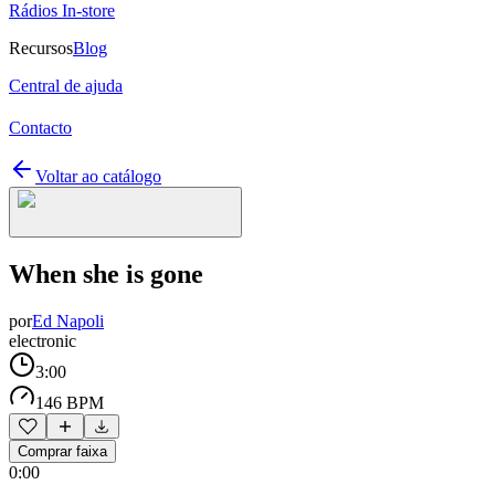
Rádios In-store
Recursos
Blog
Central de ajuda
Contacto
Voltar ao catálogo
When she is gone
por
Ed Napoli
electronic
3:00
146 BPM
Comprar faixa
0:00