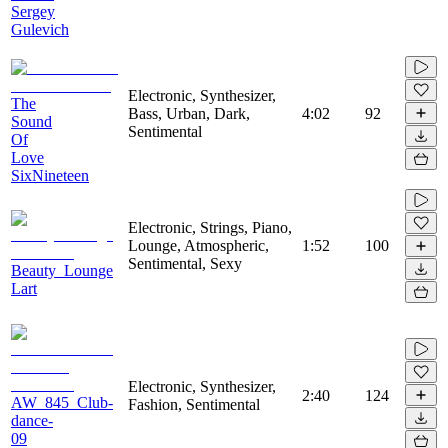
Sergey
Gulevich
Electronic, Synthesizer,
The
Bass, Urban, Dark,
4:02
92
Sound
Sentimental
Of
Love
SixNineteen
Electronic, Strings, Piano,
Lounge, Atmospheric,
1:52
100
Sentimental, Sexy
Beauty_Lounge
Lart
Electronic, Synthesizer,
2:40
124
AW_845_Club-
Fashion, Sentimental
dance-
09