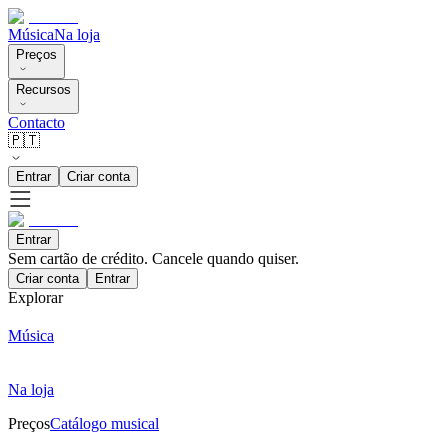
Música
Na loja
Preços
Recursos
Contacto
🇵🇹
Entrar
Criar conta
Entrar
Sem cartão de crédito. Cancele quando quiser.
Criar conta
Entrar
Explorar
Música
Na loja
Preços
Catálogo musical