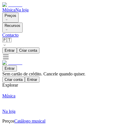
Música
Na loja
Preços
Recursos
Contacto
🇵🇹
Entrar
Criar conta
Entrar
Sem cartão de crédito. Cancele quando quiser.
Criar conta
Entrar
Explorar
Música
Na loja
Preços
Catálogo musical