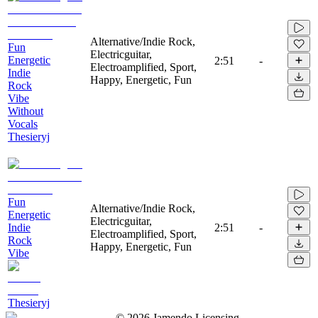
Alternative/Indie Rock,
Fun
Electricguitar,
Energetic
2:51
-
Electroamplified, Sport,
Indie
Happy, Energetic, Fun
Rock
Vibe
Without
Vocals
Thesieryj
Fun
Alternative/Indie Rock,
Energetic
Electricguitar,
Indie
2:51
-
Electroamplified, Sport,
Rock
Happy, Energetic, Fun
Vibe
Thesieryj
©
2026
Jamendo Licensing