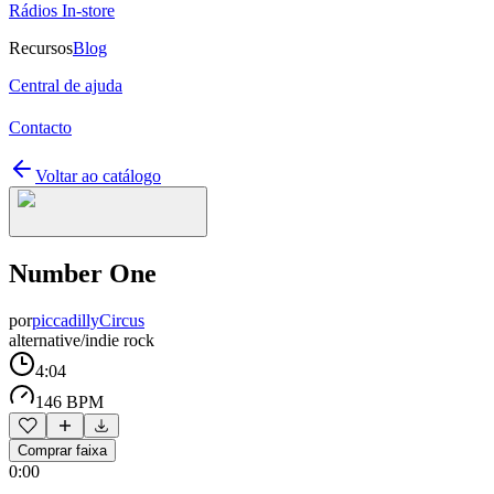
Rádios In-store
Recursos
Blog
Central de ajuda
Contacto
Voltar ao catálogo
Number One
por
piccadillyCircus
alternative/indie rock
4:04
146 BPM
Comprar faixa
0:00