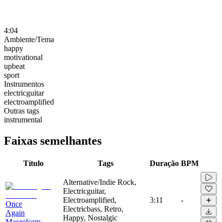
4:04
Ambiente/Tema
happy
motivational
upbeat
sport
Instrumentos
electricguitar
electroamplified
Outras tags
instrumental
Faixas semelhantes
Título
Tags
Duração
BPM
Alternative/Indie Rock,
Electricguitar,
Electroamplified,
3:11
-
Once
Electricbass, Retro,
Again
Happy, Nostalgic
Macroform