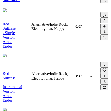
Red
Alternative/Indie Rock,
3:37
-
Suitcase
Electricguitar, Happy
- Single
Version
Amos
Ender
Red
Alternative/Indie Rock,
3:37
-
Suitcase
Electricguitar, Happy
-
Instrumental
Version
Amos
Ender