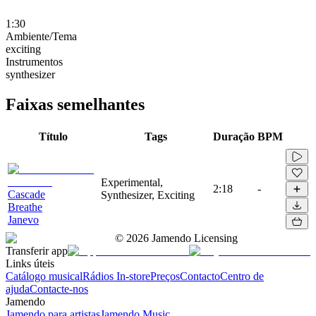
1:30
Ambiente/Tema
exciting
Instrumentos
synthesizer
Faixas semelhantes
Título
Tags
Duração
BPM
Experimental,
2:18
-
Cascade
Synthesizer, Exciting
Breathe
Janevo
©
2026
Jamendo Licensing
Transferir app
Links úteis
Catálogo musical
Rádios In-store
Preços
Contacto
Centro de
ajuda
Contacte-nos
Jamendo
Jamendo para artistas
Jamendo Music