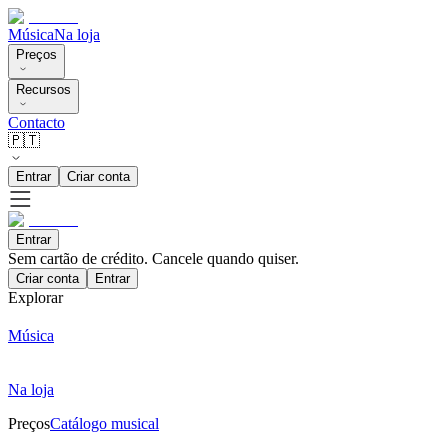
Música
Na loja
Preços
Recursos
Contacto
🇵🇹
Entrar
Criar conta
Entrar
Sem cartão de crédito. Cancele quando quiser.
Criar conta
Entrar
Explorar
Música
Na loja
Preços
Catálogo musical