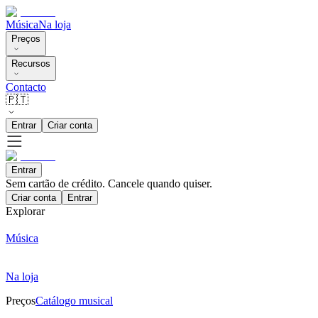
Música
Na loja
Preços
Recursos
Contacto
🇵🇹
Entrar
Criar conta
Entrar
Sem cartão de crédito. Cancele quando quiser.
Criar conta
Entrar
Explorar
Música
Na loja
Preços
Catálogo musical