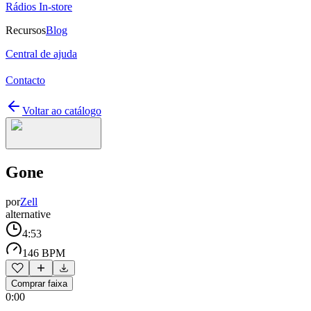
Rádios In-store
Recursos
Blog
Central de ajuda
Contacto
Voltar ao catálogo
Gone
por
Zell
alternative
4:53
146 BPM
Comprar faixa
0:00