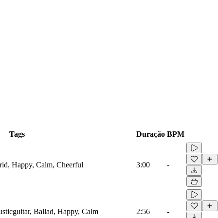
Tags
Duração
BPM
brid, Happy, Calm, Cheerful
3:00
-
ousticguitar, Ballad, Happy, Calm
2:56
-