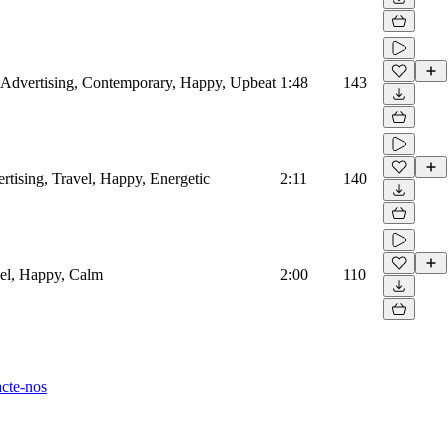
s, Advertising, Contemporary, Happy, Upbeat
1:48
143
ertising, Travel, Happy, Energetic
2:11
140
avel, Happy, Calm
2:00
110
cte-nos