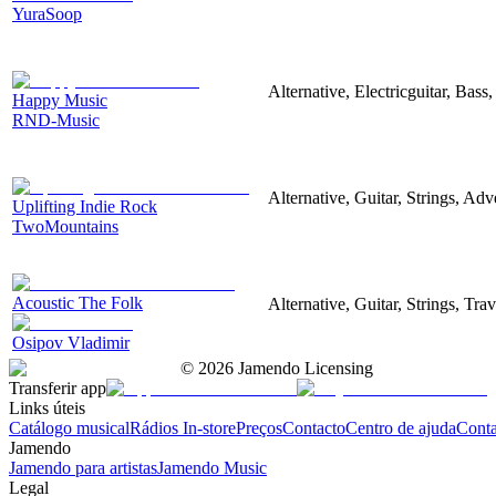
YuraSoop
Alternative, Electricguitar, Bas
Happy Music
RND-Music
Alternative, Guitar, Strings, Adv
Uplifting Indie Rock
TwoMountains
Acoustic The Folk
Alternative, Guitar, Strings, Tr
Osipov Vladimir
©
2026
Jamendo Licensing
Transferir app
Links úteis
Catálogo musical
Rádios In-store
Preços
Contacto
Centro de ajuda
Conta
Jamendo
Jamendo para artistas
Jamendo Music
Legal