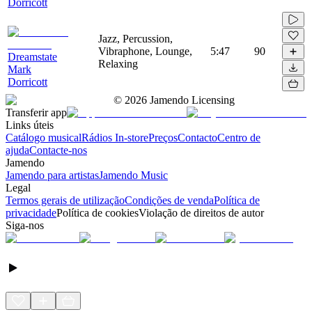
Dorricott
Jazz, Percussion,
Vibraphone, Lounge,
5:47
90
Dreamstate
Relaxing
Mark
Dorricott
©
2026
Jamendo Licensing
Transferir app
Links úteis
Catálogo musical
Rádios In-store
Preços
Contacto
Centro de
ajuda
Contacte-nos
Jamendo
Jamendo para artistas
Jamendo Music
Legal
Termos gerais de utilização
Condições de venda
Política de
privacidade
Política de cookies
Violação de direitos de autor
Siga-nos