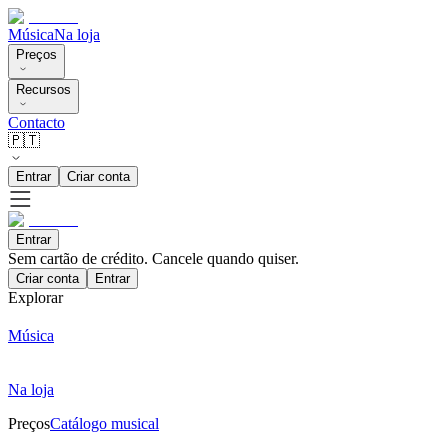
Música
Na loja
Preços
Recursos
Contacto
🇵🇹
Entrar
Criar conta
Entrar
Sem cartão de crédito. Cancele quando quiser.
Criar conta
Entrar
Explorar
Música
Na loja
Preços
Catálogo musical