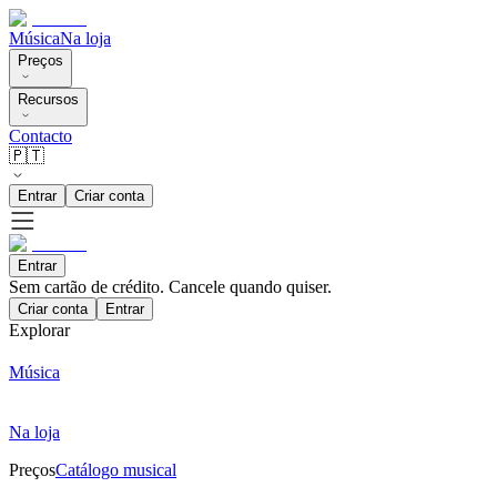
Música
Na loja
Preços
Recursos
Contacto
🇵🇹
Entrar
Criar conta
Entrar
Sem cartão de crédito. Cancele quando quiser.
Criar conta
Entrar
Explorar
Música
Na loja
Preços
Catálogo musical