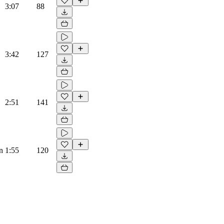
3:07
88
3:42
127
2:51
141
n
1:55
120