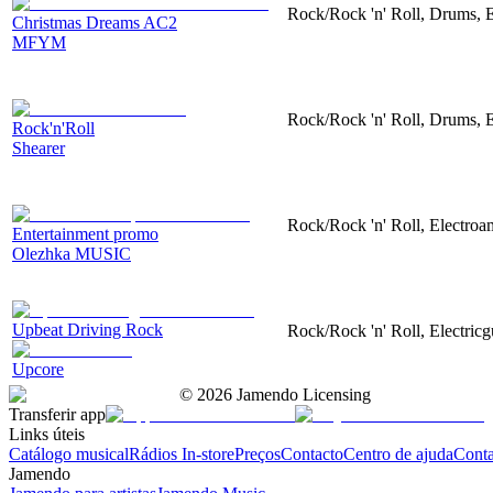
Rock/Rock 'n' Roll, Drums, E
Christmas Dreams AC2
MFYM
Rock/Rock 'n' Roll, Drums, El
Rock'n'Roll
Shearer
Rock/Rock 'n' Roll, Electroa
Entertainment promo
Olezhka MUSIC
Upbeat Driving Rock
Rock/Rock 'n' Roll, Electricg
Upcore
©
2026
Jamendo Licensing
Transferir app
Links úteis
Catálogo musical
Rádios In-store
Preços
Contacto
Centro de ajuda
Conta
Jamendo