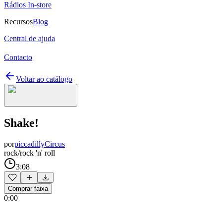
Rádios In-store
Recursos
Blog
Central de ajuda
Contacto
Voltar ao catálogo
Shake!
por
piccadillyCircus
rock/rock 'n' roll
3:08
Comprar faixa
0:00