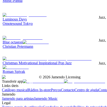
Music-Panda
Jazz,
Luminous Days
Omotesound Tokyo
Jazz,
Blue octagon
Christian Petermann
Christmas Motivational Inspirational Pop Jazz
Jazz,
Roman Spivak
©
2026
Jamendo Licensing
Transferir app
Links úteis
Catálogo musical
Rádios In-store
Preços
Contacto
Centro de ajuda
Conta
Jamendo
Jamendo para artistas
Jamendo Music
Legal