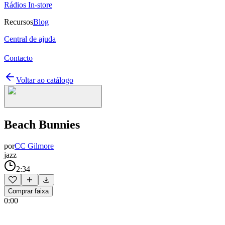
Rádios In-store
Recursos
Blog
Central de ajuda
Contacto
Voltar ao catálogo
Beach Bunnies
por
CC Gilmore
jazz
2:34
Comprar faixa
0:00