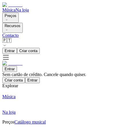
Música
Na loja
Preços
Recursos
Contacto
🇵🇹
Entrar
Criar conta
Entrar
Sem cartão de crédito. Cancele quando quiser.
Criar conta
Entrar
Explorar
Música
Na loja
Preços
Catálogo musical