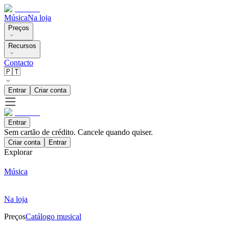
Música
Na loja
Preços
Recursos
Contacto
🇵🇹
Entrar
Criar conta
Entrar
Sem cartão de crédito. Cancele quando quiser.
Criar conta
Entrar
Explorar
Música
Na loja
Preços
Catálogo musical