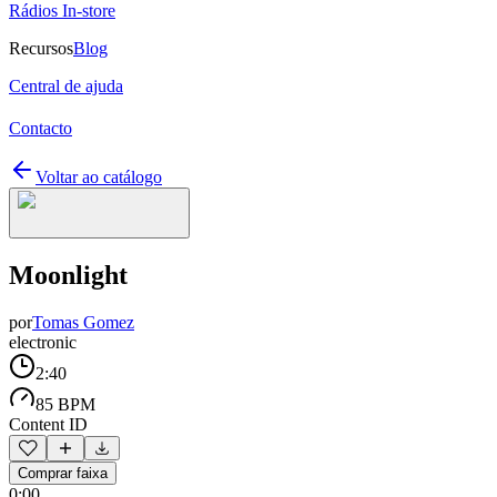
Rádios In-store
Recursos
Blog
Central de ajuda
Contacto
Voltar ao catálogo
Moonlight
por
Tomas Gomez
electronic
2:40
85 BPM
Content ID
Comprar faixa
0:00