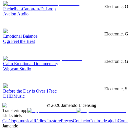
Electronic, O
Pachelbel-Canon-in-D_Loop
Avalon Audio
Electronic, G
Emotional Balance
Ogi Feel the Beat
Electronic, G
Calm Emotional Documentary
WigwamStudio
Electronic, S
Before the Day is Over 17sec
DHDMusic
©
2026
Jamendo Licensing
Transferir app
Links úteis
Catálogo musical
Rádios In-store
Preços
Contacto
Centro de ajuda
Conta
Jamendo