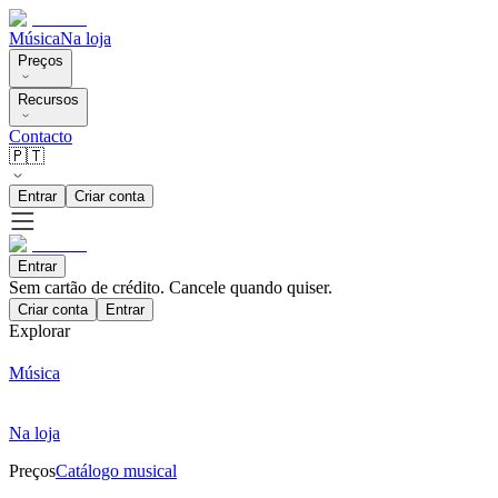
Música
Na loja
Preços
Recursos
Contacto
🇵🇹
Entrar
Criar conta
Entrar
Sem cartão de crédito. Cancele quando quiser.
Criar conta
Entrar
Explorar
Música
Na loja
Preços
Catálogo musical