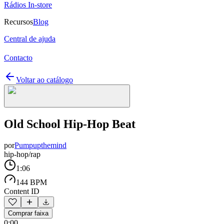
Rádios In-store
Recursos
Blog
Central de ajuda
Contacto
Voltar ao catálogo
Old School Hip-Hop Beat
por
Pumpupthemind
hip-hop/rap
1:06
144 BPM
Content ID
Comprar faixa
0:00