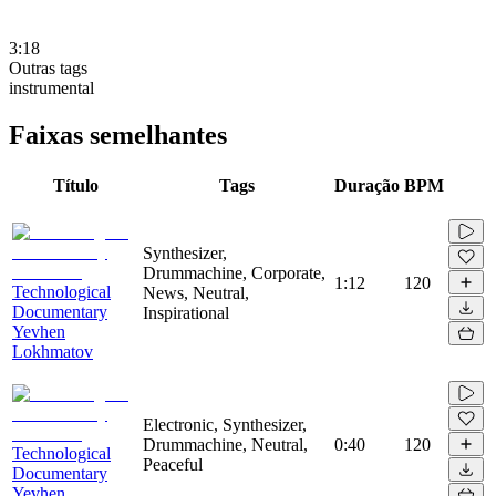
3:18
Outras tags
instrumental
Faixas semelhantes
Título
Tags
Duração
BPM
Synthesizer,
Drummachine, Corporate,
1:12
120
Technological
News, Neutral,
Documentary
Inspirational
Yevhen
Lokhmatov
Electronic, Synthesizer,
Drummachine, Neutral,
0:40
120
Technological
Peaceful
Documentary
Yevhen