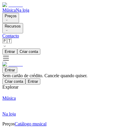
Música
Na loja
Preços
Recursos
Contacto
🇵🇹
Entrar
Criar conta
Entrar
Sem cartão de crédito. Cancele quando quiser.
Criar conta
Entrar
Explorar
Música
Na loja
Preços
Catálogo musical