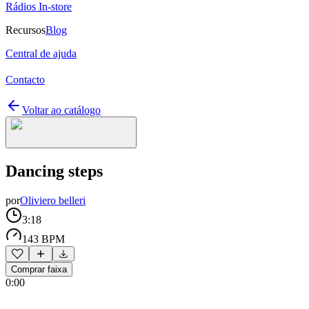
Rádios In-store
Recursos
Blog
Central de ajuda
Contacto
Voltar ao catálogo
Dancing steps
por
Oliviero belleri
3:18
143 BPM
Comprar faixa
0:00