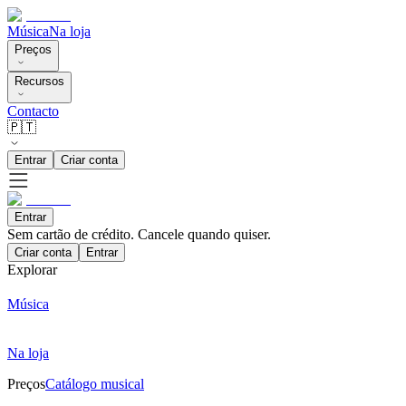
Música
Na loja
Preços
Recursos
Contacto
🇵🇹
Entrar
Criar conta
Entrar
Sem cartão de crédito. Cancele quando quiser.
Criar conta
Entrar
Explorar
Música
Na loja
Preços
Catálogo musical