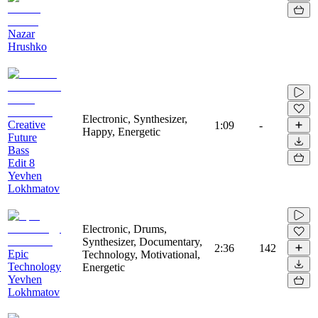
Nazar
Hrushko
Electronic, Synthesizer,
Creative
1:09
-
Happy, Energetic
Future
Bass
Edit 8
Yevhen
Lokhmatov
Electronic, Drums,
Synthesizer, Documentary,
2:36
142
Epic
Technology, Motivational,
Technology
Energetic
Yevhen
Lokhmatov