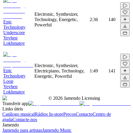
Electronic, Synthesizer,
Technology, Energetic,
2:36
140
Epic
Powerful
Technology
Underscore
Yevhen
Lokhmatov
Electronic, Synthesizer,
Epic
Electricpiano, Technology,
1:49
141
Technology
Energetic, Powerful
Loop
Yevhen
Lokhmatov
©
2026
Jamendo Licensing
Transferir app
Links úteis
Catálogo musical
Rádios In-store
Preços
Contacto
Centro de
ajuda
Contacte-nos
Jamendo
Jamendo para artistas
Jamendo Music