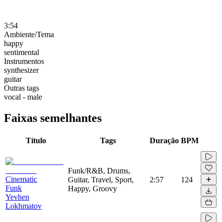
3:54
Ambiente/Tema
happy
sentimental
Instrumentos
synthesizer
guitar
Outras tags
vocal - male
Faixas semelhantes
Título
Tags
Duração
BPM
Funk/R&B, Drums,
Cinematic
Guitar, Travel, Sport,
2:57
124
Funk
Happy, Groovy
Yevhen
Lokhmatov