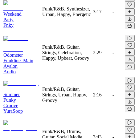
Funk/R&B, Synthesizer,
3:17
-
Weekend
Urban, Happy, Energetic
Party
Fnky
Funk/R&B, Guitar,
Strings, Celebration,
2:29
-
Odometer
Happy, Upbeat, Groovy
Funkline_Main
Avalon
Audio
Funk/R&B, Guitar,
Summer
Strings, Urban, Happy,
2:16
-
Funky
Groovy
Groove
YuraSoop
Funk/R&B, Drums,
Guitar, Social Media,
3:43
-