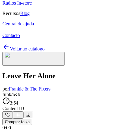
Rádios In-store
Recursos
Blog
Central de ajuda
Contacto
Voltar ao catálogo
Leave Her Alone
por
Frankie & The Fixers
funk/r&b
3:54
Content ID
Comprar faixa
0:00