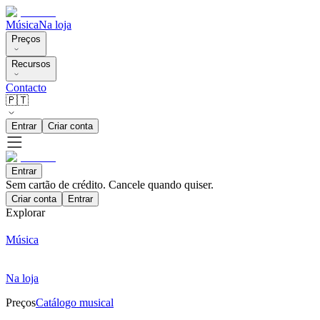
Música
Na loja
Preços
Recursos
Contacto
🇵🇹
Entrar
Criar conta
Entrar
Sem cartão de crédito. Cancele quando quiser.
Criar conta
Entrar
Explorar
Música
Na loja
Preços
Catálogo musical