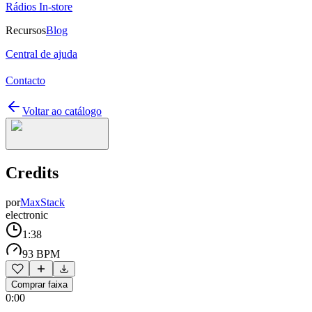
Rádios In-store
Recursos
Blog
Central de ajuda
Contacto
Voltar ao catálogo
Credits
por
MaxStack
electronic
1:38
93 BPM
Comprar faixa
0:00