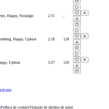
etro, Happy, Nostalgic
2:31
-
Clubbing, Happy, Upbeat
2:18
128
Happy, Upbeat
3:37
126
cte-nos
e
Política de cookies
Violação de direitos de autor