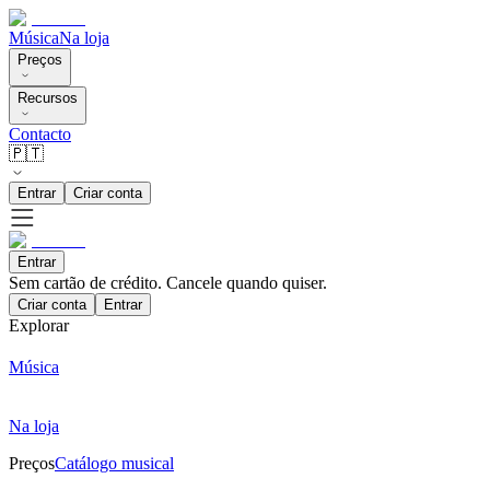
Música
Na loja
Preços
Recursos
Contacto
🇵🇹
Entrar
Criar conta
Entrar
Sem cartão de crédito. Cancele quando quiser.
Criar conta
Entrar
Explorar
Música
Na loja
Preços
Catálogo musical