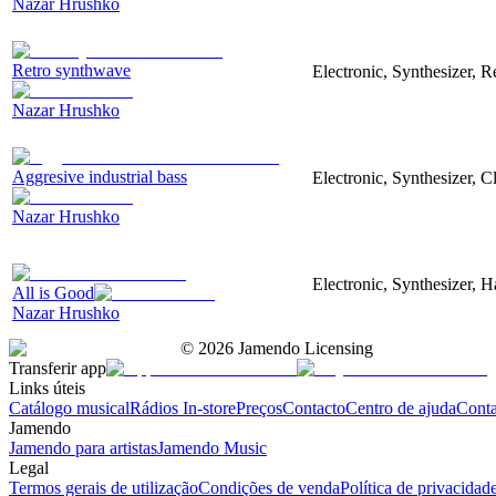
Nazar Hrushko
Retro synthwave
Electronic, Synthesizer, R
Nazar Hrushko
Aggresive industrial bass
Electronic, Synthesizer, 
Nazar Hrushko
Electronic, Synthesizer, 
All is Good
Nazar Hrushko
©
2026
Jamendo Licensing
Transferir app
Links úteis
Catálogo musical
Rádios In-store
Preços
Contacto
Centro de ajuda
Conta
Jamendo
Jamendo para artistas
Jamendo Music
Legal
Termos gerais de utilização
Condições de venda
Política de privacidad