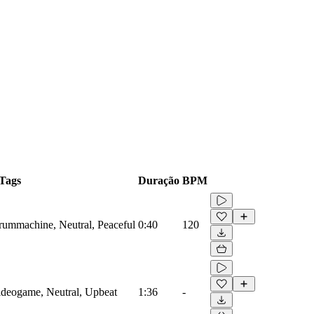
Tags
Duração
BPM
Drummachine, Neutral, Peaceful
0:40
120
Videogame, Neutral, Upbeat
1:36
-