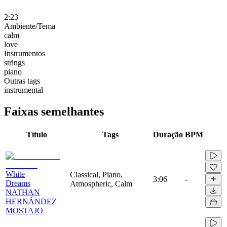
2:23
Ambiente/Tema
calm
love
Instrumentos
strings
piano
Outras tags
instrumental
Faixas semelhantes
Título
Tags
Duração
BPM
White
Classical, Piano,
3:06
-
Dreams
Atmospheric, Calm
NATHAN
HERNÁNDEZ
MOSTAJO