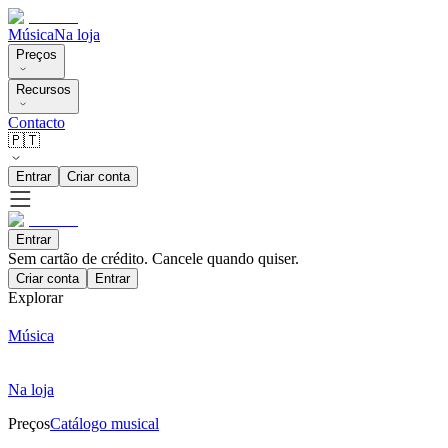
Música
Na loja
Preços
Recursos
Contacto
🇵🇹
Entrar
Criar conta
Entrar
Sem cartão de crédito. Cancele quando quiser.
Criar conta
Entrar
Explorar
Música
Na loja
Preços
Catálogo musical