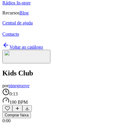
Rádios In-store
Recursos
Blog
Central de ajuda
Contacto
Voltar ao catálogo
Kids Club
por
pinegroove
0:13
100 BPM
Comprar faixa
0:00