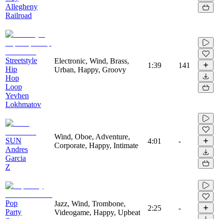
Allegheny
Railroad
Streetstyle
Electronic, Wind, Brass,
1:39
141
Hip
Urban, Happy, Groovy
Hop
Loop
Yevhen
Lokhmatov
Wind, Oboe, Adventure,
SUN
4:01
-
Corporate, Happy, Intimate
Andres
Garcia
Z
Pop
Jazz, Wind, Trombone,
2:25
-
Party
Videogame, Happy, Upbeat