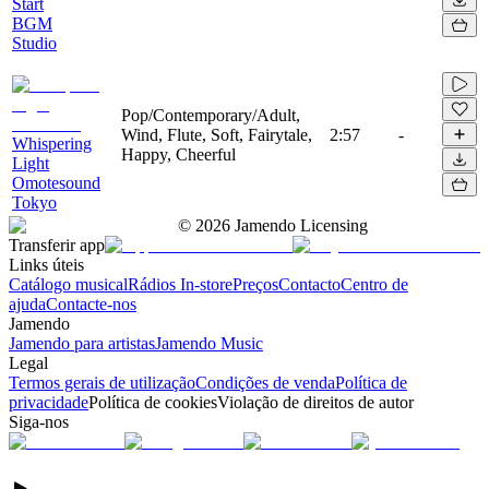
Start
BGM
Studio
Pop/Contemporary/Adult,
Wind, Flute, Soft, Fairytale,
2:57
-
Whispering
Happy, Cheerful
Light
Omotesound
Tokyo
©
2026
Jamendo Licensing
Transferir app
Links úteis
Catálogo musical
Rádios In-store
Preços
Contacto
Centro de
ajuda
Contacte-nos
Jamendo
Jamendo para artistas
Jamendo Music
Legal
Termos gerais de utilização
Condições de venda
Política de
privacidade
Política de cookies
Violação de direitos de autor
Siga-nos