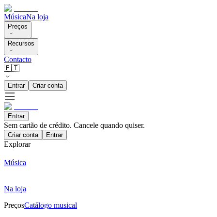
Música
Na loja
Preços
Recursos
Contacto
🇵🇹
Entrar
Criar conta
Entrar
Sem cartão de crédito. Cancele quando quiser.
Criar conta
Entrar
Explorar
Música
Na loja
Preços
Catálogo musical