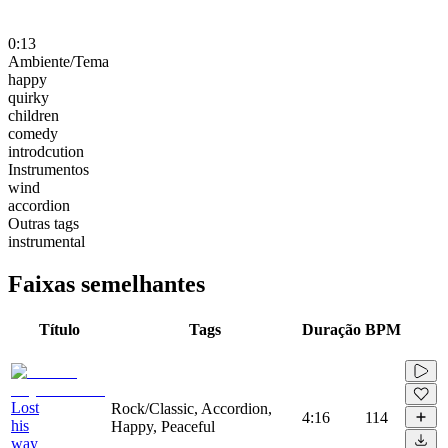
0:13
Ambiente/Tema
happy
quirky
children
comedy
introdcution
Instrumentos
wind
accordion
Outras tags
instrumental
Faixas semelhantes
Título
Tags
Duração
BPM
Lost
Rock/Classic, Accordion,
4:16
114
his
Happy, Peaceful
way