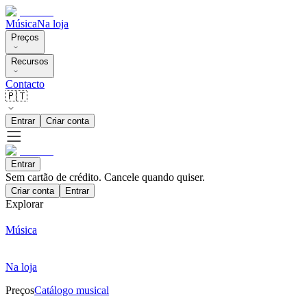
Música
Na loja
Preços
Recursos
Contacto
🇵🇹
Entrar
Criar conta
Entrar
Sem cartão de crédito. Cancele quando quiser.
Criar conta
Entrar
Explorar
Música
Na loja
Preços
Catálogo musical