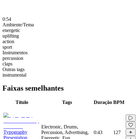
0:54
Ambiente/Tema
energetic
uplifting
action
sport
Instrumentos
percussion
claps
Outras tags
instrumental
Faixas semelhantes
Título
Tags
Duração
BPM
Electronic, Drums,
Typography
Percussion, Advertising,
0:43
127
Presentation
Energetic, Fun