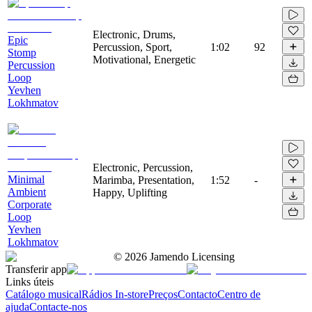
Electronic, Drums,
Epic
Percussion, Sport,
1:02
92
Stomp
Motivational, Energetic
Percussion
Loop
Yevhen
Lokhmatov
Electronic, Percussion,
Minimal
Marimba, Presentation,
1:52
-
Ambient
Happy, Uplifting
Corporate
Loop
Yevhen
Lokhmatov
©
2026
Jamendo Licensing
Transferir app
Links úteis
Catálogo musical
Rádios In-store
Preços
Contacto
Centro de
ajuda
Contacte-nos