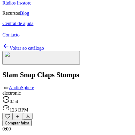
Rádios In-store
Recursos
Blog
Central de ajuda
Contacto
Voltar ao catálogo
Slam Snap Claps Stomps
por
AudioSphere
electronic
0:54
123 BPM
Comprar faixa
0:00