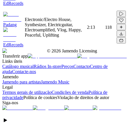
EdRecords
Electronic/Electro House,
Padang
Synthesizer, Electricguitar,
2:13
118
Electroamplified, Vlog, Happy,
Peaceful, Uplifting
EdRecords
©
2026
Jamendo Licensing
Transferir app
Links úteis
Catálogo musical
Rádios In-store
Preços
Contacto
Centro de
ajuda
Contacte-nos
Jamendo
Jamendo para artistas
Jamendo Music
Legal
Termos gerais de utilização
Condições de venda
Política de
privacidade
Política de cookies
Violação de direitos de autor
Siga-nos