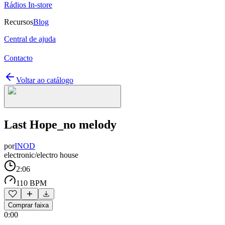
Rádios In-store
Recursos
Blog
Central de ajuda
Contacto
Voltar ao catálogo
Last Hope_no melody
por
INOD
electronic/electro house
2:06
110 BPM
Comprar faixa
0:00