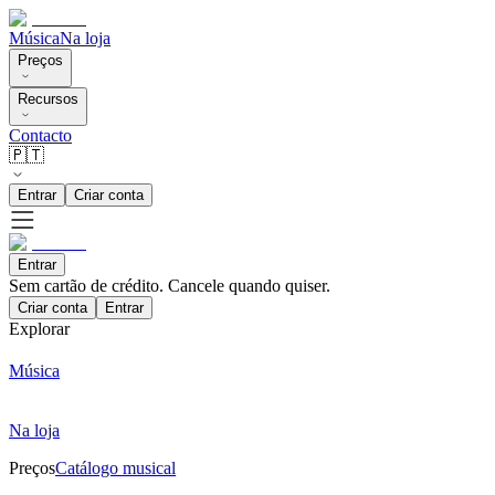
Música
Na loja
Preços
Recursos
Contacto
🇵🇹
Entrar
Criar conta
Entrar
Sem cartão de crédito. Cancele quando quiser.
Criar conta
Entrar
Explorar
Música
Na loja
Preços
Catálogo musical