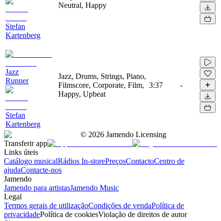
Neutral, Happy
Stefan
Kartenberg
Jazz
Jazz, Drums, Strings, Piano,
Runner
Filmscore, Corporate, Film,
3:37
-
Happy, Upbeat
Stefan
Kartenberg
©
2026
Jamendo Licensing
Transferir app
Links úteis
Catálogo musical
Rádios In-store
Preços
Contacto
Centro de
ajuda
Contacte-nos
Jamendo
Jamendo para artistas
Jamendo Music
Legal
Termos gerais de utilização
Condições de venda
Política de
privacidade
Política de cookies
Violação de direitos de autor