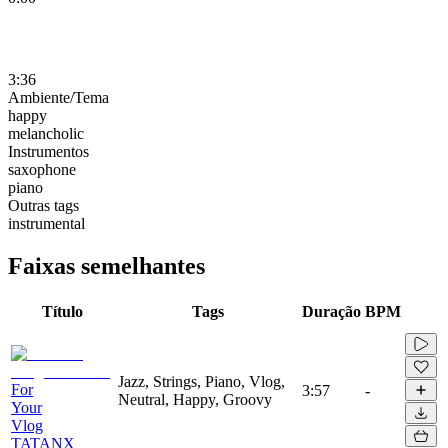
3:36
Ambiente/Tema
happy
melancholic
Instrumentos
saxophone
piano
Outras tags
instrumental
Faixas semelhantes
Título
Tags
Duração
BPM
Jazz, Strings, Piano, Vlog,
For
3:57
-
Neutral, Happy, Groovy
Your
Vlog
TATANX