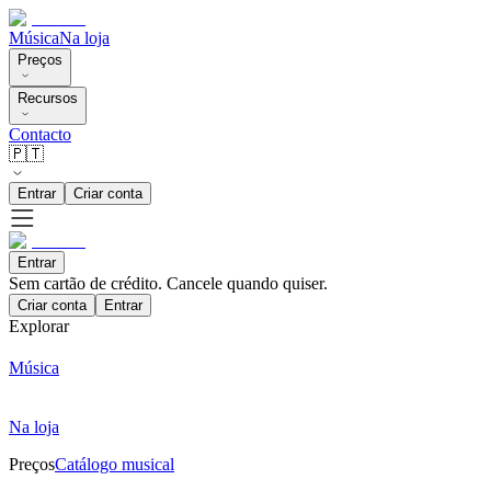
Música
Na loja
Preços
Recursos
Contacto
🇵🇹
Entrar
Criar conta
Entrar
Sem cartão de crédito. Cancele quando quiser.
Criar conta
Entrar
Explorar
Música
Na loja
Preços
Catálogo musical