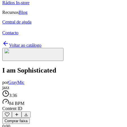
Rádios In-store
Recursos
Blog
Central de ajuda
Contacto
Voltar ao catálogo
I am Sophisticated
por
GrayMic
jazz
3:36
84 BPM
Content ID
Comprar faixa
0:00