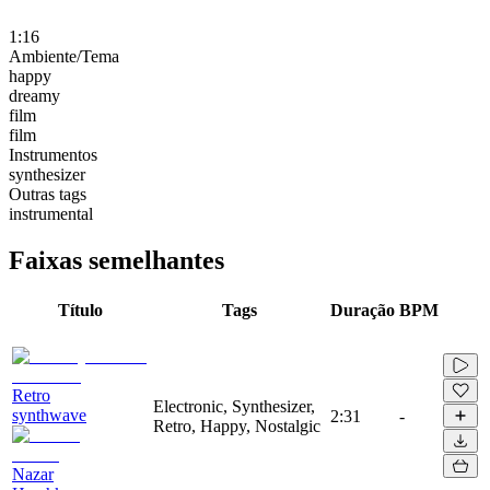
1:16
Ambiente/Tema
happy
dreamy
film
film
Instrumentos
synthesizer
Outras tags
instrumental
Faixas semelhantes
Título
Tags
Duração
BPM
Retro
Electronic, Synthesizer,
synthwave
2:31
-
Retro, Happy, Nostalgic
Nazar