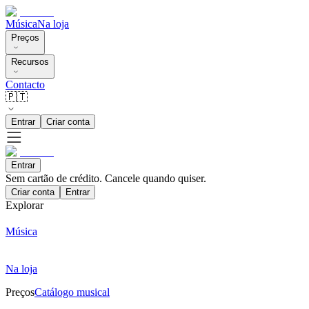
Música
Na loja
Preços
Recursos
Contacto
🇵🇹
Entrar
Criar conta
Entrar
Sem cartão de crédito. Cancele quando quiser.
Criar conta
Entrar
Explorar
Música
Na loja
Preços
Catálogo musical