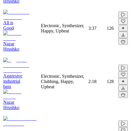
Hrushko
All is
Electronic, Synthesizer,
Good
3:37
126
Happy, Upbeat
Nazar
Hrushko
Aggresive
Electronic, Synthesizer,
industrial
Clubbing, Happy,
2:18
128
bass
Upbeat
Nazar
Hrushko