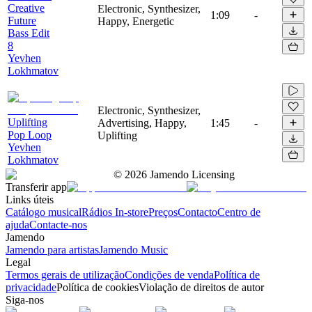
Creative
Electronic, Synthesizer,
1:09
-
Future
Happy, Energetic
Bass Edit
8
Yevhen
Lokhmatov
Electronic, Synthesizer,
Uplifting
Advertising, Happy,
1:45
-
Pop Loop
Uplifting
Yevhen
Lokhmatov
©
2026
Jamendo Licensing
Transferir app
Links úteis
Catálogo musical
Rádios In-store
Preços
Contacto
Centro de
ajuda
Contacte-nos
Jamendo
Jamendo para artistas
Jamendo Music
Legal
Termos gerais de utilização
Condições de venda
Política de
privacidade
Política de cookies
Violação de direitos de autor
Siga-nos