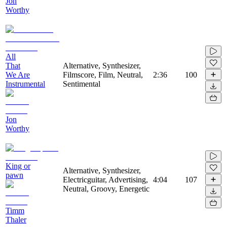
Jon
Worthy
All
That
Alternative, Synthesizer,
We Are
Filmscore, Film, Neutral,
2:36
100
Instrumental
Sentimental
Jon
Worthy
King or
Alternative, Synthesizer,
pawn
Electricguitar, Advertising,
4:04
107
Neutral, Groovy, Energetic
Timm
Thaler