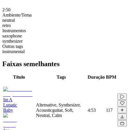
2:50
Ambiente/Tema
neutral
retro
Instrumentos
saxophone
synthesizer
Outras tags
instrumental
Faixas semelhantes
Título
Tags
Duração
BPM
Im A
Lunatic
Alternative, Synthesizer,
Baby
Acousticguitar, Soft,
4:53
117
Neutral, Calm