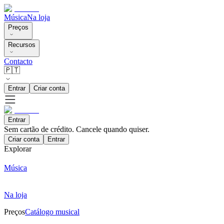
Música
Na loja
Preços
Recursos
Contacto
🇵🇹
Entrar
Criar conta
Entrar
Sem cartão de crédito. Cancele quando quiser.
Criar conta
Entrar
Explorar
Música
Na loja
Preços
Catálogo musical