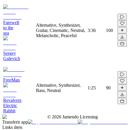
Farewell
Alternative, Synthesizer,
to the
Guitar, Cinematic, Neutral,
3:36
100
sea
Melancholic, Peaceful
Sergey
Gulevich
FreeMan
Alternative, Synthesizer,
1:25
90
Bass, Neutral
Revalvers
Electric
Rabbit
©
2026
Jamendo Licensing
Transferir app
Links úteis