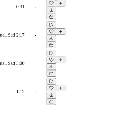
0:31
-
onal, Sad
2:17
-
onal, Sad
3:00
-
1:15
-