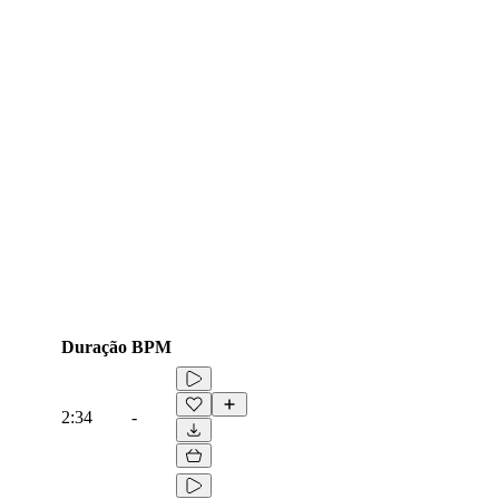
Duração
BPM
2:34
-