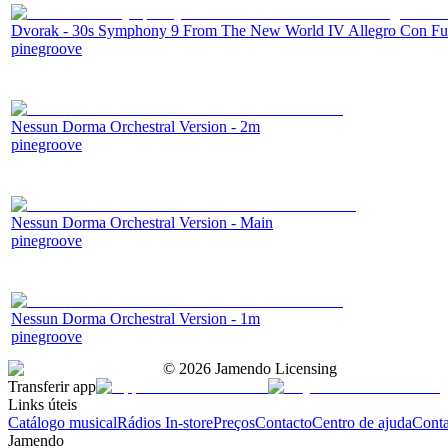
Dvorak - 30s Symphony 9 From The New World IV Allegro Con F
pinegroove
Nessun Dorma Orchestral Version - 2m
pinegroove
Nessun Dorma Orchestral Version - Main
pinegroove
Nessun Dorma Orchestral Version - 1m
pinegroove
©
2026
Jamendo Licensing
Transferir app
Links úteis
Catálogo musical
Rádios In-store
Preços
Contacto
Centro de ajuda
Conta
Jamendo