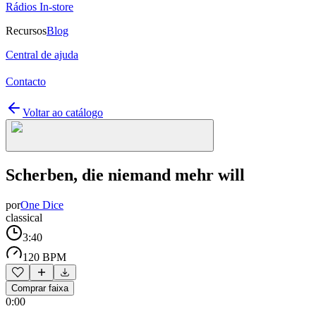
Rádios In-store
Recursos
Blog
Central de ajuda
Contacto
Voltar ao catálogo
Scherben, die niemand mehr will
por
One Dice
classical
3:40
120 BPM
Comprar faixa
0:00