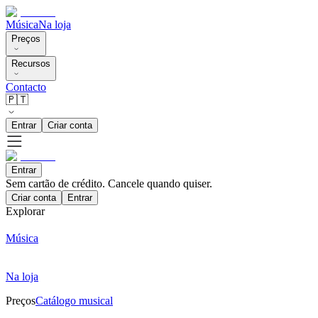
Música
Na loja
Preços
Recursos
Contacto
🇵🇹
Entrar
Criar conta
Entrar
Sem cartão de crédito. Cancele quando quiser.
Criar conta
Entrar
Explorar
Música
Na loja
Preços
Catálogo musical