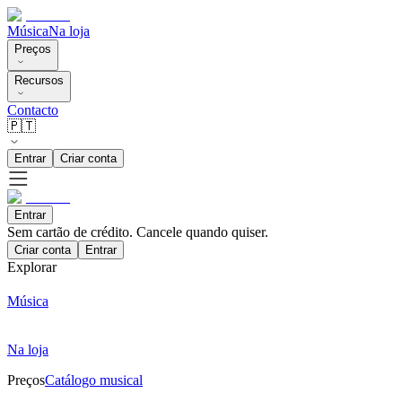
Música
Na loja
Preços
Recursos
Contacto
🇵🇹
Entrar
Criar conta
Entrar
Sem cartão de crédito. Cancele quando quiser.
Criar conta
Entrar
Explorar
Música
Na loja
Preços
Catálogo musical