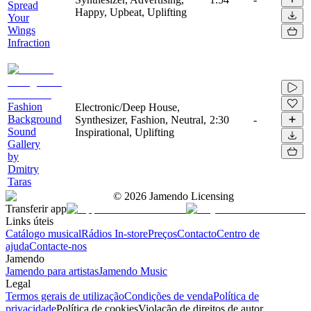
Spread
Happy, Upbeat, Uplifting
Your
Wings
Infraction
Fashion
Electronic/Deep House,
Background
Synthesizer, Fashion, Neutral,
2:30
-
Sound
Inspirational, Uplifting
Gallery
by
Dmitry
Taras
©
2026
Jamendo Licensing
Transferir app
Links úteis
Catálogo musical
Rádios In-store
Preços
Contacto
Centro de
ajuda
Contacte-nos
Jamendo
Jamendo para artistas
Jamendo Music
Legal
Termos gerais de utilização
Condições de venda
Política de
privacidade
Política de cookies
Violação de direitos de autor