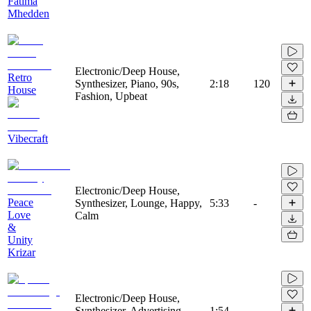
Fatima
Mhedden
Electronic/Deep House,
Retro
Synthesizer, Piano, 90s,
2:18
120
House
Fashion, Upbeat
Vibecraft
Electronic/Deep House,
Peace
Synthesizer, Lounge, Happy,
5:33
-
Love
Calm
&
Unity
Krizar
Electronic/Deep House,
Synthesizer, Advertising,
1:54
-