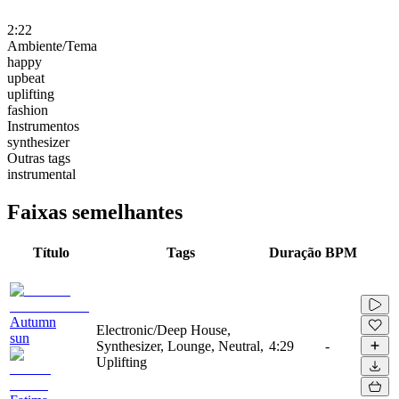
2:22
Ambiente/Tema
happy
upbeat
uplifting
fashion
Instrumentos
synthesizer
Outras tags
instrumental
Faixas semelhantes
Título
Tags
Duração
BPM
Autumn
Electronic/Deep House,
sun
Synthesizer, Lounge, Neutral,
4:29
-
Uplifting