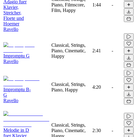
Adagio fuer
Piano, Filmscore,
1:44
-
Klavier,
Film, Happy
Streicher,
Floete und
Hoerner
Ravello
Classical, Strings,
Piano, Cinematic,
2:41
-
Impromptu G
Happy
Ravello
Classical, Strings,
4:20
-
Impromptu B-
Piano, Happy
G
Ravello
Classical, Strings,
Melodie in D
Piano, Cinematic,
2:30
-
fuer Klavier
Happy