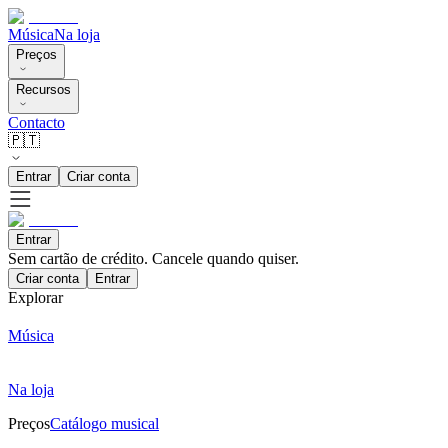
Música
Na loja
Preços
Recursos
Contacto
🇵🇹
Entrar
Criar conta
Entrar
Sem cartão de crédito. Cancele quando quiser.
Criar conta
Entrar
Explorar
Música
Na loja
Preços
Catálogo musical