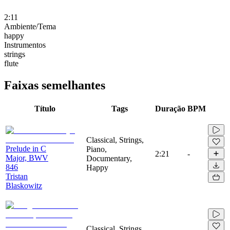
2:11
Ambiente/Tema
happy
Instrumentos
strings
flute
Faixas semelhantes
Título
Tags
Duração
BPM
Classical, Strings,
Prelude in C
Piano,
2:21
-
Major, BWV
Documentary,
846
Happy
Tristan
Blaskowitz
Classical, Strings,