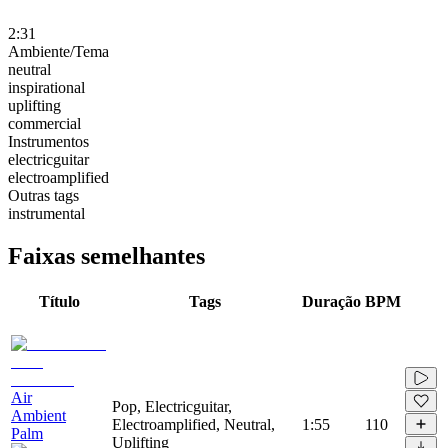
2:31
Ambiente/Tema
neutral
inspirational
uplifting
commercial
Instrumentos
electricguitar
electroamplified
Outras tags
instrumental
Faixas semelhantes
Título
Tags
Duração
BPM
Air
Pop, Electricguitar,
Ambient
Electroamplified, Neutral,
1:55
110
Palm
Uplifting