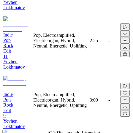
Yevhen
Lokhmatov
Indie
Pop, Electroamplified,
Pop
Electricorgan, Hybrid,
2:25
-
Rock
Neutral, Energetic, Uplifting
Edit
11
Yevhen
Lokhmatov
Indie
Pop, Electroamplified,
Pop
Electricorgan, Hybrid,
3:00
-
Rock
Neutral, Energetic, Uplifting
Edit
9
Yevhen
Lokhmatov
©
2026
Jamendo Licensing