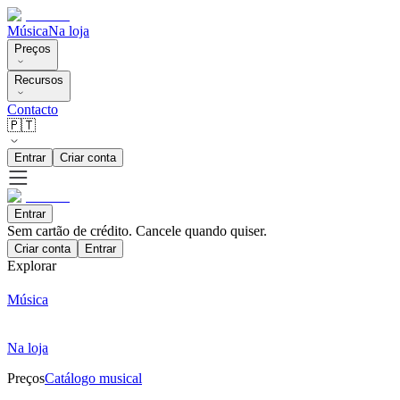
Música
Na loja
Preços
Recursos
Contacto
🇵🇹
Entrar
Criar conta
Entrar
Sem cartão de crédito. Cancele quando quiser.
Criar conta
Entrar
Explorar
Música
Na loja
Preços
Catálogo musical