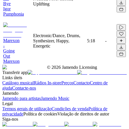
Bye
Uplifting
Igor
Pumphonia
Electronic/Dance, Drums,
Marexon
Synthesizer, Happy,
5:18
-
-
Energetic
Going
Out
Marexon
©
2026
Jamendo Licensing
Transferir app
Links úteis
Catálogo musical
Rádios In-store
Preços
Contacto
Centro de
ajuda
Contacte-nos
Jamendo
Jamendo para artistas
Jamendo Music
Legal
Termos gerais de utilização
Condições de venda
Política de
privacidade
Política de cookies
Violação de direitos de autor
Siga-nos