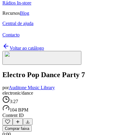
Rádios In-store
Recursos
Blog
Central de ajuda
Contacto
Voltar ao catálogo
Electro Pop Dance Party 7
por
Auditone Music Library
electronic/dance
3:27
104 BPM
Content ID
Comprar faixa
0:00