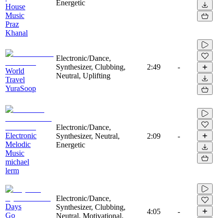
Energetic
House
Music
Praz
Khanal
Electronic/Dance,
Synthesizer, Clubbing,
2:49
-
World
Neutral, Uplifting
Travel
YuraSoop
Electronic/Dance,
Electronic
Synthesizer, Neutral,
2:09
-
Melodic
Energetic
Music
michael
lerm
Electronic/Dance,
Days
Synthesizer, Clubbing,
4:05
-
Go
Neutral, Motivational,