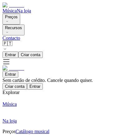
Música
Na loja
Preços
Recursos
Contacto
🇵🇹
Entrar
Criar conta
Entrar
Sem cartão de crédito. Cancele quando quiser.
Criar conta
Entrar
Explorar
Música
Na loja
Preços
Catálogo musical