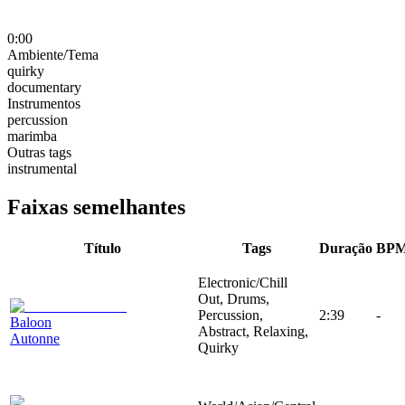
0:00
Ambiente/Tema
quirky
documentary
Instrumentos
percussion
marimba
Outras tags
instrumental
Faixas semelhantes
Título
Tags
Duração
BP
Electronic/Chill
Out, Drums,
Percussion,
2:39
-
Baloon
Abstract, Relaxing,
Autonne
Quirky