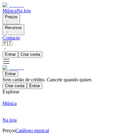
Música
Na loja
Preços
Recursos
Contacto
🇵🇹
Entrar
Criar conta
Entrar
Sem cartão de crédito. Cancele quando quiser.
Criar conta
Entrar
Explorar
Música
Na loja
Preços
Catálogo musical