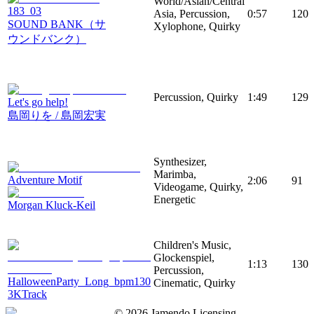
World/Asian/Central
183_03
Asia, Percussion,
0:57
120
SOUND BANK（サ
Xylophone, Quirky
ウンドバンク）
Percussion, Quirky
1:49
129
Let's go help!
島岡りを / 島岡宏実
Synthesizer,
Marimba,
Adventure Motif
2:06
91
Videogame, Quirky,
Energetic
Morgan Kluck-Keil
Children's Music,
Glockenspiel,
1:13
130
Percussion,
HalloweenParty_Long_bpm130
Cinematic, Quirky
3KTrack
©
2026
Jamendo Licensing