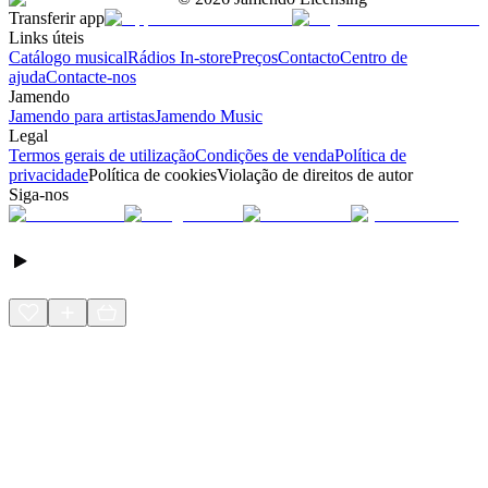
Transferir app
Links úteis
Catálogo musical
Rádios In-store
Preços
Contacto
Centro de
ajuda
Contacte-nos
Jamendo
Jamendo para artistas
Jamendo Music
Legal
Termos gerais de utilização
Condições de venda
Política de
privacidade
Política de cookies
Violação de direitos de autor
Siga-nos