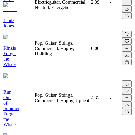
Electricguitar, Commercial,
2:39
-
Neutral, Energetic
Linda
Jones
Pop, Guitar, Strings,
Kinzie
Commercial, Happy,
0:00
-
Forget
Uplifting
the
Whale
Run
Pop, Guitar, Strings,
Out
4:32
-
Commercial, Happy, Upbeat
of
Summer
Forget
the
Whale