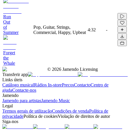
Run
Out
of
Pop, Guitar, Strings,
4:32
-
Summer
Commercial, Happy, Upbeat
Forget
the
Whale
©
2026
Jamendo Licensing
Transferir app
Links úteis
Catálogo musical
Rádios In-store
Preços
Contacto
Centro de
ajuda
Contacte-nos
Jamendo
Jamendo para artistas
Jamendo Music
Legal
Termos gerais de utilização
Condições de venda
Política de
privacidade
Política de cookies
Violação de direitos de autor
Siga-nos