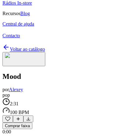
Rádios In-store
Recursos
Blog
Central de ajuda
Contacto
Voltar ao catálogo
Mood
por
Alexey
pop
2:31
100 BPM
Comprar faixa
0:00