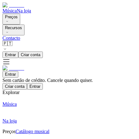
Música
Na loja
Preços
Recursos
Contacto
🇵🇹
Entrar
Criar conta
Entrar
Sem cartão de crédito. Cancele quando quiser.
Criar conta
Entrar
Explorar
Música
Na loja
Preços
Catálogo musical