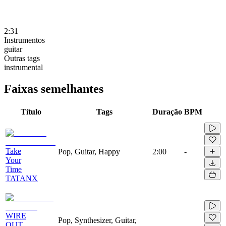
2:31
Instrumentos
guitar
Outras tags
instrumental
Faixas semelhantes
Título
Tags
Duração
BPM
Take
Pop, Guitar, Happy
2:00
-
Your
Time
TATANX
WIRE
Pop, Synthesizer, Guitar,
OUT