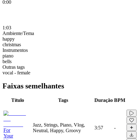
0:00
1:03
Ambiente/Tema
happy
christmas
Instrumentos
piano
bells
Outras tags
vocal - female
Faixas semelhantes
Título
Tags
Duração
BPM
Jazz, Strings, Piano, Vlog,
3:57
-
For
Neutral, Happy, Groovy
Your