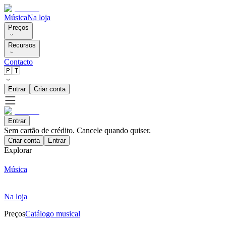
Música
Na loja
Preços
Recursos
Contacto
🇵🇹
Entrar
Criar conta
Entrar
Sem cartão de crédito. Cancele quando quiser.
Criar conta
Entrar
Explorar
Música
Na loja
Preços
Catálogo musical