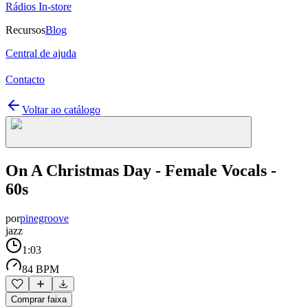
Rádios In-store
Recursos
Blog
Central de ajuda
Contacto
Voltar ao catálogo
On A Christmas Day - Female Vocals -
60s
por
pinegroove
jazz
1:03
84 BPM
Comprar faixa