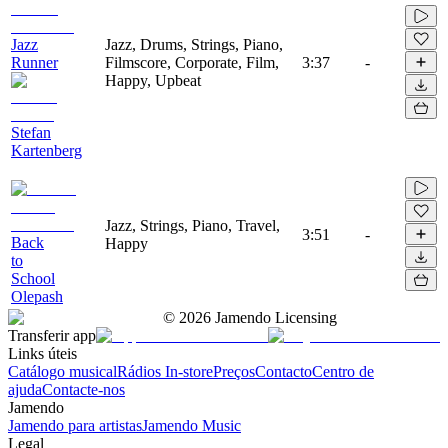
Jazz
Jazz, Drums, Strings, Piano,
Runner
Filmscore, Corporate, Film,
3:37
-
Happy, Upbeat
Stefan
Kartenberg
Jazz, Strings, Piano, Travel,
3:51
-
Back
Happy
to
School
Olepash
©
2026
Jamendo Licensing
Transferir app
Links úteis
Catálogo musical
Rádios In-store
Preços
Contacto
Centro de
ajuda
Contacte-nos
Jamendo
Jamendo para artistas
Jamendo Music
Legal