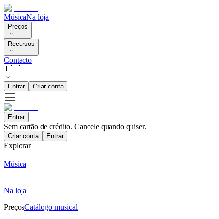
Música
Na loja
Preços
Recursos
Contacto
🇵🇹
Entrar
Criar conta
Entrar
Sem cartão de crédito. Cancele quando quiser.
Criar conta
Entrar
Explorar
Música
Na loja
Preços
Catálogo musical