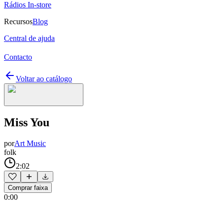
Rádios In-store
Recursos
Blog
Central de ajuda
Contacto
Voltar ao catálogo
Miss You
por
Art Music
folk
2:02
Comprar faixa
0:00