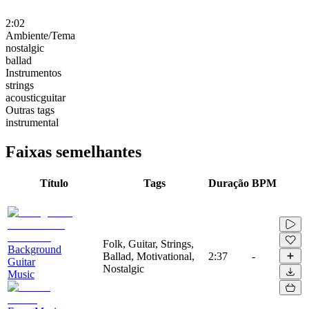
2:02
Ambiente/Tema
nostalgic
ballad
Instrumentos
strings
acousticguitar
Outras tags
instrumental
Faixas semelhantes
Título
Tags
Duração
BPM
Folk, Guitar, Strings,
Background
Ballad, Motivational,
2:37
-
Guitar
Nostalgic
Music