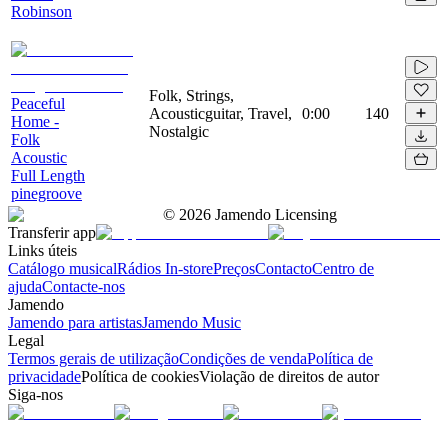
Robinson
Folk, Strings,
Peaceful
Acousticguitar, Travel,
0:00
140
Home -
Nostalgic
Folk
Acoustic
Full Length
pinegroove
©
2026
Jamendo Licensing
Transferir app
Links úteis
Catálogo musical
Rádios In-store
Preços
Contacto
Centro de
ajuda
Contacte-nos
Jamendo
Jamendo para artistas
Jamendo Music
Legal
Termos gerais de utilização
Condições de venda
Política de
privacidade
Política de cookies
Violação de direitos de autor
Siga-nos