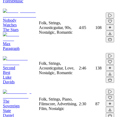
ForestMusic
Nobody
Folk, Strings,
Watches
Acousticguitar, 90s,
4:05
108
The Stars
Nostalgic, Romantic
Max
Paragraph
Folk, Strings,
Second
Acousticguitar, Love,
2:46
138
Best
Nostalgic, Romantic
Luke
Davids
Folk, Strings, Piano,
The
Filmscore, Advertising,
2:30
87
Sovereign
Film, Nostalgic
State
Daniel