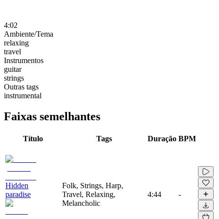
4:02
Ambiente/Tema
relaxing
travel
Instrumentos
guitar
strings
Outras tags
instrumental
Faixas semelhantes
Título
Tags
Duração
BPM
Hidden
Folk, Strings, Harp,
paradise
Travel, Relaxing,
4:44
-
Melancholic