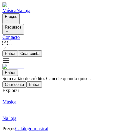
Música
Na loja
Preços
Recursos
Contacto
🇵🇹
Entrar
Criar conta
Entrar
Sem cartão de crédito. Cancele quando quiser.
Criar conta
Entrar
Explorar
Música
Na loja
Preços
Catálogo musical