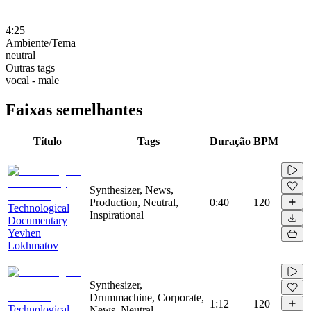
4:25
Ambiente/Tema
neutral
Outras tags
vocal - male
Faixas semelhantes
Título
Tags
Duração
BPM
Synthesizer, News,
Production, Neutral,
0:40
120
Technological
Inspirational
Documentary
Yevhen
Lokhmatov
Synthesizer,
Drummachine, Corporate,
1:12
120
Technological
News, Neutral,