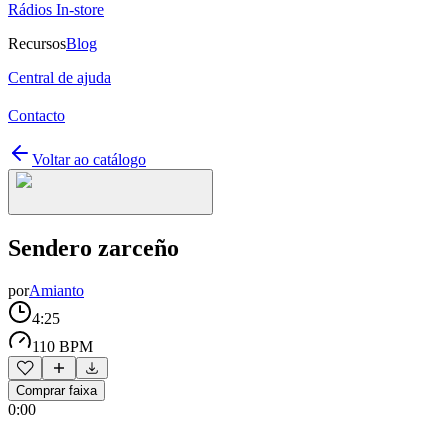
Rádios In-store
Recursos
Blog
Central de ajuda
Contacto
Voltar ao catálogo
Sendero zarceño
por
Amianto
4:25
110 BPM
Comprar faixa
0:00