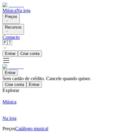
Música
Na loja
Preços
Recursos
Contacto
🇵🇹
Entrar
Criar conta
Entrar
Sem cartão de crédito. Cancele quando quiser.
Criar conta
Entrar
Explorar
Música
Na loja
Preços
Catálogo musical