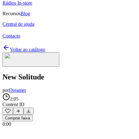
Rádios In-store
Recursos
Blog
Central de ajuda
Contacto
Voltar ao catálogo
New Solitude
por
Dreamer
2:05
Content ID
Comprar faixa
0:00