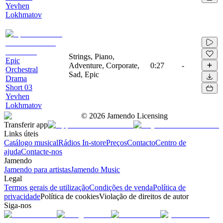
Yevhen
Lokhmatov
Strings, Piano,
Epic
Adventure, Corporate,
0:27
-
Orchestral
Sad, Epic
Drama
Short 03
Yevhen
Lokhmatov
©
2026
Jamendo Licensing
Transferir app
Links úteis
Catálogo musical
Rádios In-store
Preços
Contacto
Centro de
ajuda
Contacte-nos
Jamendo
Jamendo para artistas
Jamendo Music
Legal
Termos gerais de utilização
Condições de venda
Política de
privacidade
Política de cookies
Violação de direitos de autor
Siga-nos