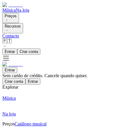
Música
Na loja
Preços
Recursos
Contacto
🇵🇹
Entrar
Criar conta
Entrar
Sem cartão de crédito. Cancele quando quiser.
Criar conta
Entrar
Explorar
Música
Na loja
Preços
Catálogo musical