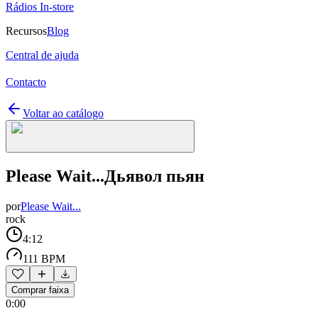
Rádios In-store
Recursos
Blog
Central de ajuda
Contacto
Voltar ao catálogo
Please Wait...Дьявол пьян
por
Please Wait...
rock
4:12
111 BPM
Comprar faixa
0:00