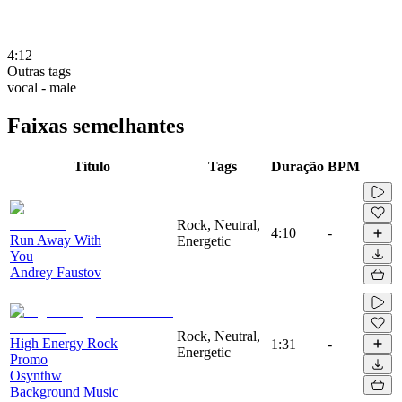
4:12
Outras tags
vocal - male
Faixas semelhantes
Título
Tags
Duração
BPM
Rock, Neutral,
4:10
-
Run Away With
Energetic
You
Andrey Faustov
Rock, Neutral,
High Energy Rock
1:31
-
Energetic
Promo
Osynthw
Background Music