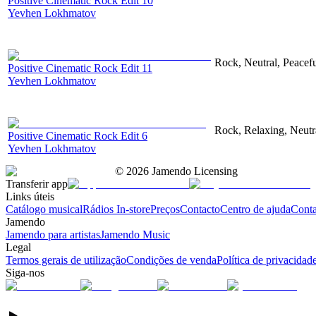
Positive Cinematic Rock Edit 10
Yevhen Lokhmatov
Rock, Neutral, Peacef
Positive Cinematic Rock Edit 11
Yevhen Lokhmatov
Rock, Relaxing, Neutr
Positive Cinematic Rock Edit 6
Yevhen Lokhmatov
©
2026
Jamendo Licensing
Transferir app
Links úteis
Catálogo musical
Rádios In-store
Preços
Contacto
Centro de ajuda
Conta
Jamendo
Jamendo para artistas
Jamendo Music
Legal
Termos gerais de utilização
Condições de venda
Política de privacidad
Siga-nos