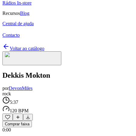
Rádios In-store
Recursos
Blog
Central de ajuda
Contacto
Voltar ao catálogo
Dekkis Mokton
por
DevonMiles
rock
5:37
120 BPM
Comprar faixa
0:00