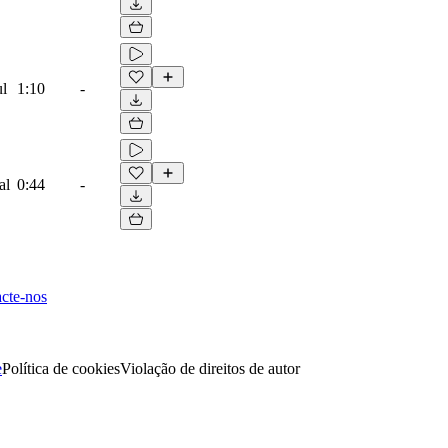
ul
1:10
-
al
0:44
-
cte-nos
e
Política de cookies
Violação de direitos de autor