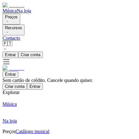
Música
Na loja
Preços
Recursos
Contacto
🇵🇹
Entrar
Criar conta
Entrar
Sem cartão de crédito. Cancele quando quiser.
Criar conta
Entrar
Explorar
Música
Na loja
Preços
Catálogo musical