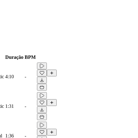
Duração
BPM
ic
4:10
-
ic
1:31
-
ul
1:36
-