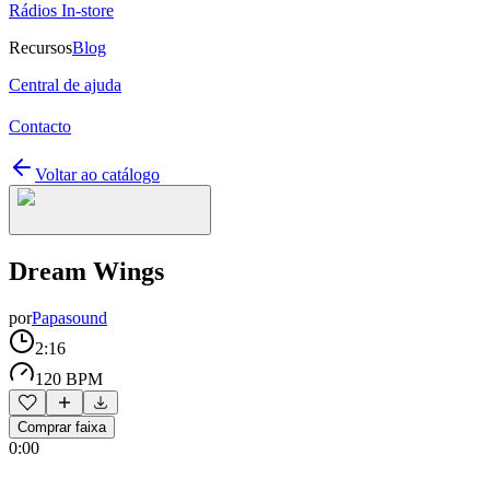
Rádios In-store
Recursos
Blog
Central de ajuda
Contacto
Voltar ao catálogo
Dream Wings
por
Papasound
2:16
120 BPM
Comprar faixa
0:00