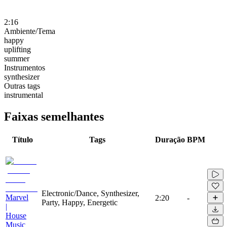
2:16
Ambiente/Tema
happy
uplifting
summer
Instrumentos
synthesizer
Outras tags
instrumental
Faixas semelhantes
Título
Tags
Duração
BPM
Electronic/Dance, Synthesizer,
Marvel
2:20
-
Party, Happy, Energetic
|
House
Music