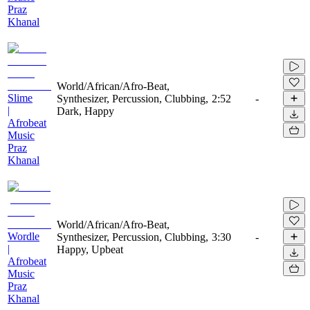
Praz
Khanal
World/African/Afro-Beat,
Slime
Synthesizer, Percussion, Clubbing,
2:52
-
|
Dark, Happy
Afrobeat
Music
Praz
Khanal
World/African/Afro-Beat,
Wordle
Synthesizer, Percussion, Clubbing,
3:30
-
|
Happy, Upbeat
Afrobeat
Music
Praz
Khanal