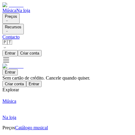
Música
Na loja
Preços
Recursos
Contacto
🇵🇹
Entrar
Criar conta
Entrar
Sem cartão de crédito. Cancele quando quiser.
Criar conta
Entrar
Explorar
Música
Na loja
Preços
Catálogo musical