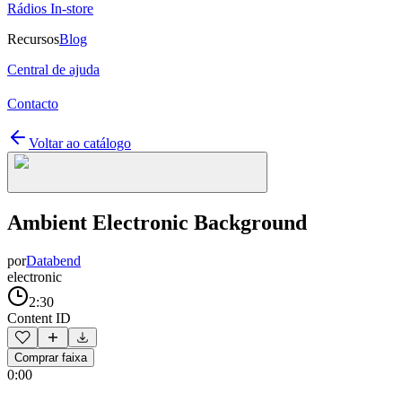
Rádios In-store
Recursos
Blog
Central de ajuda
Contacto
Voltar ao catálogo
Ambient Electronic Background
por
Databend
electronic
2:30
Content ID
Comprar faixa
0:00