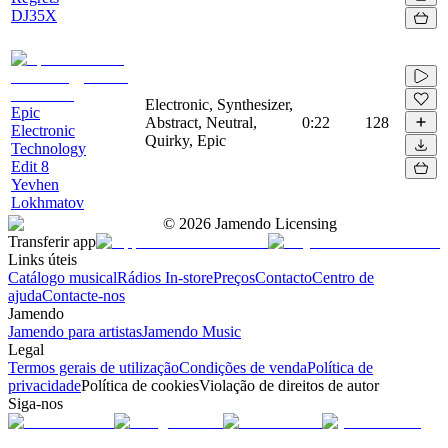
DJ35X
Electronic, Synthesizer,
Epic
Abstract, Neutral,
0:22
128
Electronic
Quirky, Epic
Technology
Edit 8
Yevhen
Lokhmatov
©
2026
Jamendo Licensing
Transferir app
Links úteis
Catálogo musical
Rádios In-store
Preços
Contacto
Centro de
ajuda
Contacte-nos
Jamendo
Jamendo para artistas
Jamendo Music
Legal
Termos gerais de utilização
Condições de venda
Política de
privacidade
Política de cookies
Violação de direitos de autor
Siga-nos