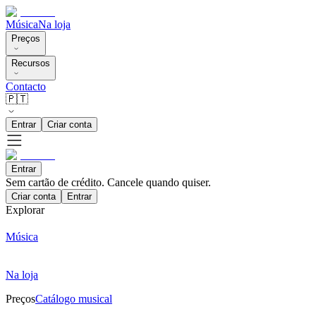
Música
Na loja
Preços
Recursos
Contacto
🇵🇹
Entrar
Criar conta
Entrar
Sem cartão de crédito. Cancele quando quiser.
Criar conta
Entrar
Explorar
Música
Na loja
Preços
Catálogo musical