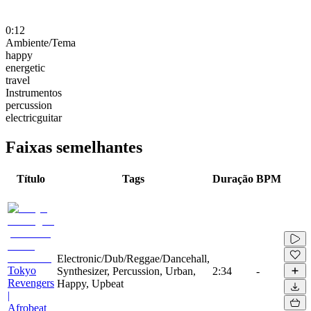
0:12
Ambiente/Tema
happy
energetic
travel
Instrumentos
percussion
electricguitar
Faixas semelhantes
Título
Tags
Duração
BPM
Electronic/Dub/Reggae/Dancehall,
Tokyo
Synthesizer, Percussion, Urban,
2:34
-
Revengers
Happy, Upbeat
|
Afrobeat