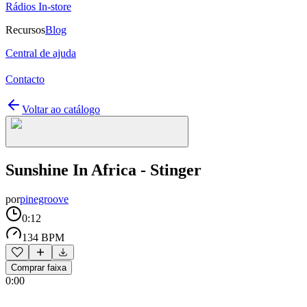
Rádios In-store
Recursos
Blog
Central de ajuda
Contacto
Voltar ao catálogo
Sunshine In Africa - Stinger
por
pinegroove
0:12
134 BPM
Comprar faixa
0:00