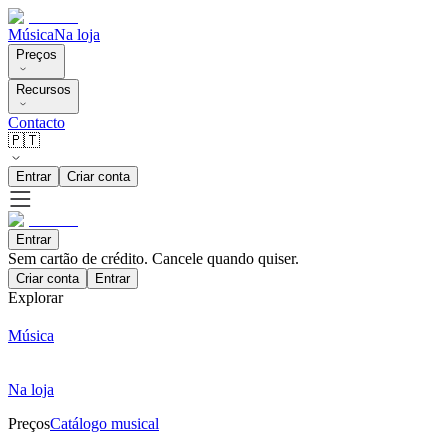
Música
Na loja
Preços
Recursos
Contacto
🇵🇹
Entrar
Criar conta
Entrar
Sem cartão de crédito. Cancele quando quiser.
Criar conta
Entrar
Explorar
Música
Na loja
Preços
Catálogo musical