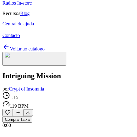
Rádios In-store
Recursos
Blog
Central de ajuda
Contacto
Voltar ao catálogo
Intriguing Mission
por
Crypt of Insomnia
1:15
119 BPM
Comprar faixa
0:00