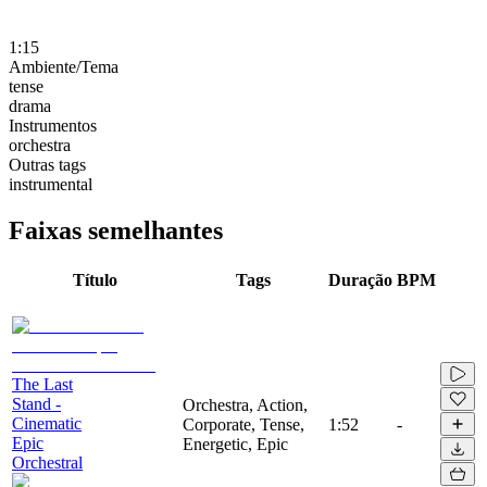
1:15
Ambiente/Tema
tense
drama
Instrumentos
orchestra
Outras tags
instrumental
Faixas semelhantes
Título
Tags
Duração
BPM
The Last
Stand -
Orchestra, Action,
Cinematic
Corporate, Tense,
1:52
-
Epic
Energetic, Epic
Orchestral