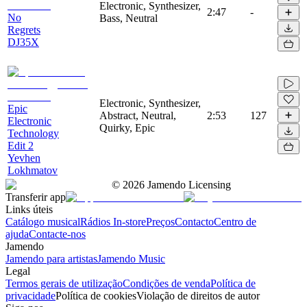
Electronic, Synthesizer,
2:47
-
No
Bass, Neutral
Regrets
DJ35X
Electronic, Synthesizer,
Epic
Abstract, Neutral,
2:53
127
Electronic
Quirky, Epic
Technology
Edit 2
Yevhen
Lokhmatov
©
2026
Jamendo Licensing
Transferir app
Links úteis
Catálogo musical
Rádios In-store
Preços
Contacto
Centro de
ajuda
Contacte-nos
Jamendo
Jamendo para artistas
Jamendo Music
Legal
Termos gerais de utilização
Condições de venda
Política de
privacidade
Política de cookies
Violação de direitos de autor