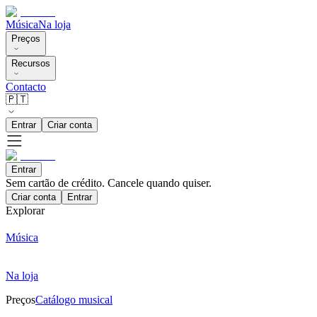
Música
Na loja
Preços
Recursos
Contacto
🇵🇹
Entrar
Criar conta
Entrar
Sem cartão de crédito. Cancele quando quiser.
Criar conta
Entrar
Explorar
Música
Na loja
Preços
Catálogo musical