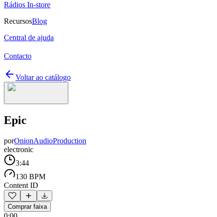
Rádios In-store
Recursos
Blog
Central de ajuda
Contacto
Voltar ao catálogo
Epic
por
OnionAudioProduction
electronic
3:44
130 BPM
Content ID
Comprar faixa
0:00