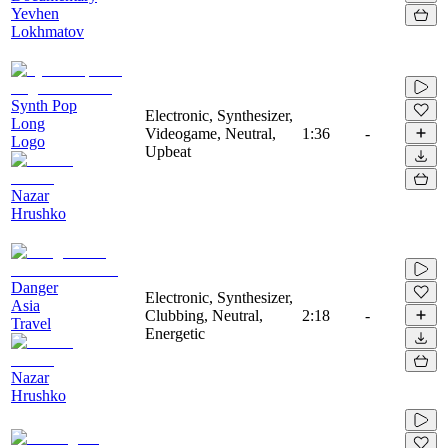
Yevhen
Lokhmatov
Synth Pop
Electronic, Synthesizer,
Long
Videogame, Neutral,
1:36
-
Logo
Upbeat
Nazar
Hrushko
Danger
Electronic, Synthesizer,
Asia
Clubbing, Neutral,
2:18
-
Travel
Energetic
Nazar
Hrushko